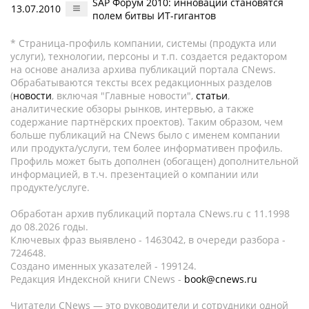
SAP Форум 2010: инновации становятся
13.07.2010
полем битвы ИТ-гигантов
* Страница-профиль компании, системы (продукта или
услуги), технологии, персоны и т.п. создается редактором
на основе анализа архива публикаций портала CNews.
Обрабатываются тексты всех редакционных разделов
(
новости
, включая "Главные новости",
статьи
,
аналитические обзоры рынков, интервью, а также
содержание партнёрских проектов). Таким образом, чем
больше публикаций на CNews было с именем компании
или продукта/услуги, тем более информативен профиль.
Профиль может быть дополнен (обогащен) дополнительной
информацией, в т.ч. презентацией о компании или
продукте/услуге.
Обработан архив публикаций портала CNews.ru c 11.1998
до 08.2026 годы.
Ключевых фраз выявлено - 1463042, в очереди разбора -
724648.
Создано именных указателей - 199124.
Редакция Индексной книги CNews -
book@cnews.ru
Читатели CNews — это руководители и сотрудники одной