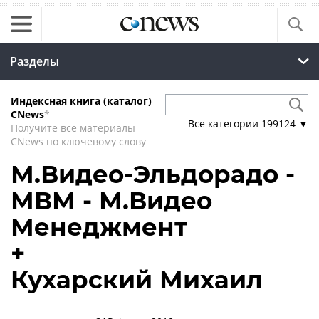
Разделы
Индексная книга (каталог)
CNews
*
Все категории
199124
▼
Получите все материалы
CNews по ключевому слову
М.Видео-Эльдорадо -
МВМ - М.Видео
Менеджмент
+
Кухарский Михаил