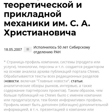
теоретической и
прикладной
механики им. С. А.
Христиановича
Исполнилось 50 лет Сибирскому
18.05.2007
отделению РАН
* Страница-профиль компании, системы (продукта или
услуги), технологии, персоны и т.п. создается редактором
на основе анализа архива публикаций портала CNews.
Обрабатываются тексты всех редакционных разделов
(
новости
, включая "Главные новости",
статьи
,
аналитические обзоры рынков, интервью, а также
содержание партнёрских проектов). Таким образом, чем
больше публикаций на CNews было с именем компании
или продукта/услуги, тем более информативен профиль.
Профиль может быть дополнен (обогащен) дополнительной
информацией, в т.ч. презентацией о компании или