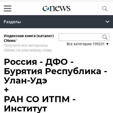
Разделы
Индексная книга (каталог)
CNews
*
Все категории
199231
▼
Получите все материалы
CNews по ключевому слову
Россия - ДФО -
Бурятия Республика -
Улан-Удэ
+
РАН СО ИТПМ -
Институт