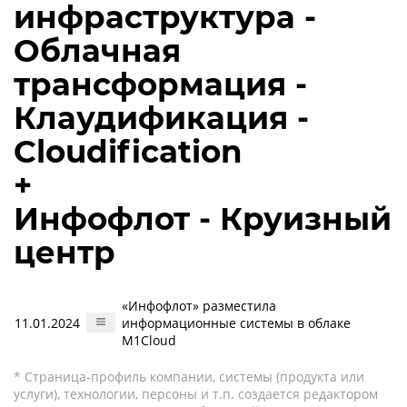
инфраструктура -
Облачная
трансформация -
Клаудификация -
Cloudification
+
Инфофлот - Круизный
центр
«Инфофлот» разместила
11.01.2024
информационные системы в облаке
M1Cloud
* Страница-профиль компании, системы (продукта или
услуги), технологии, персоны и т.п. создается редактором