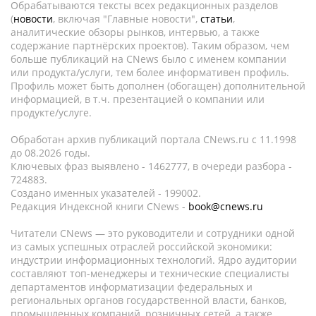
Обрабатываются тексты всех редакционных разделов
(
новости
, включая "Главные новости",
статьи
,
аналитические обзоры рынков, интервью, а также
содержание партнёрских проектов). Таким образом, чем
больше публикаций на CNews было с именем компании
или продукта/услуги, тем более информативен профиль.
Профиль может быть дополнен (обогащен) дополнительной
информацией, в т.ч. презентацией о компании или
продукте/услуге.
Обработан архив публикаций портала CNews.ru c 11.1998
до 08.2026 годы.
Ключевых фраз выявлено - 1462777, в очереди разбора -
724883.
Создано именных указателей - 199002.
Редакция Индексной книги CNews -
book@cnews.ru
Читатели CNews — это руководители и сотрудники одной
из самых успешных отраслей российской экономики:
индустрии информационных технологий. Ядро аудитории
составляют топ-менеджеры и технические специалисты
департаментов информатизации федеральных и
региональных органов государственной власти, банков,
промышленных компаний, розничных сетей, а также