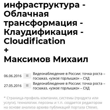
инфраструктура -
Облачная
трансформация -
Клаудификация -
Cloudification
+
Максимов Михаил
Видеонаблюдение в России: точка роста –
06.06.2016
госзаказ, «узкое горлышко» – СХД
Видеонаблюдение в России: точка роста –
27.05.2016
госзаказ, «узкое горлышко» – СХД
* Страница-профиль компании, системы (продукта или
услуги), технологии, персоны и т.п. создается редактором
на основе анализа архива публикаций портала CNews.