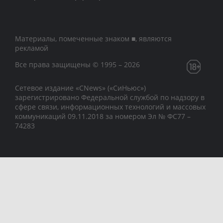
Материалы, помеченные знаком ■, являются
рекламой
Все права защищены © 1995 – 2026
Сетевое издание «CNews» («СиНьюс»)
зарегистрировано Федеральной службой по надзору в
сфере связи, информационных технологий и массовых
коммуникаций 09.11.2018 за номером Эл № ФС77 –
74283