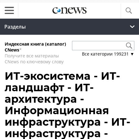
Разделы
Индексная книга (каталог)
CNews
*
Все категории
199231
▼
Получите все материалы
CNews по ключевому слову
ИТ-экосистема - ИТ-
ландшафт - ИТ-
архитектура -
Информационная
инфраструктура - ИТ-
инфраструктура -