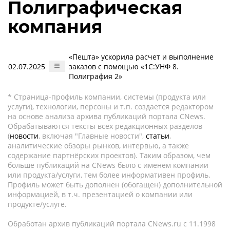
Полиграфическая
компания
«Пешта» ускорила расчет и выполнение
02.07.2025
заказов с помощью «1С:УНФ 8.
Полиграфия 2»
* Страница-профиль компании, системы (продукта или
услуги), технологии, персоны и т.п. создается редактором
на основе анализа архива публикаций портала CNews.
Обрабатываются тексты всех редакционных разделов
(
новости
, включая "Главные новости",
статьи
,
аналитические обзоры рынков, интервью, а также
содержание партнёрских проектов). Таким образом, чем
больше публикаций на CNews было с именем компании
или продукта/услуги, тем более информативен профиль.
Профиль может быть дополнен (обогащен) дополнительной
информацией, в т.ч. презентацией о компании или
продукте/услуге.
Обработан архив публикаций портала CNews.ru c 11.1998