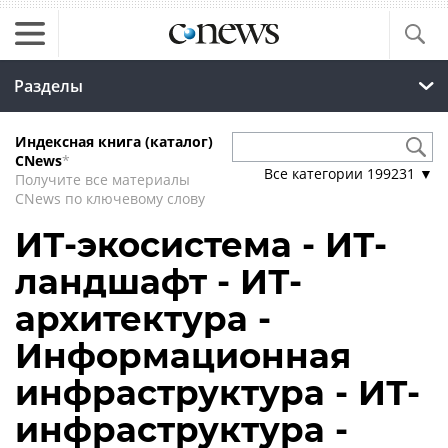
Разделы
Индексная книга (каталог)
CNews
*
Все категории
199231
▼
Получите все материалы
CNews по ключевому слову
ИТ-экосистема - ИТ-
ландшафт - ИТ-
архитектура -
Информационная
инфраструктура - ИТ-
инфраструктура -