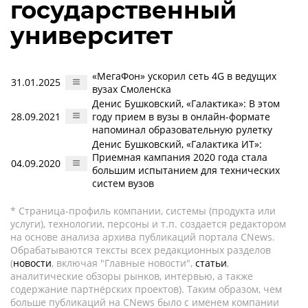
государственный
университет
«МегаФон» ускорил сеть 4G в ведущих
31.01.2025
вузах Смоленска
Денис Бушковский, «Галактика»: В этом
28.09.2021
году прием в вузы в онлайн-формате
напоминал образовательную рулетку
Денис Бушковский, «Галактика ИТ»:
Приемная кампания 2020 года стала
04.09.2020
большим испытанием для технических
систем вузов
* Страница-профиль компании, системы (продукта или
услуги), технологии, персоны и т.п. создается редактором
на основе анализа архива публикаций портала CNews.
Обрабатываются тексты всех редакционных разделов
(
новости
, включая "Главные новости",
статьи
,
аналитические обзоры рынков, интервью, а также
содержание партнёрских проектов). Таким образом, чем
больше публикаций на CNews было с именем компании