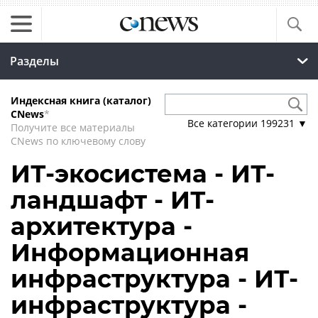
Разделы
Индексная книга (каталог)
CNews
*
Все категории
199231
▼
Получите все материалы
CNews по ключевому слову
ИТ-экосистема - ИТ-
ландшафт - ИТ-
архитектура -
Информационная
инфраструктура - ИТ-
инфраструктура -