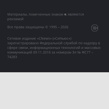
Материалы, помеченные знаком ■, являются
рекламой
Все права защищены © 1995 – 2026
Сетевое издание «CNews» («СиНьюс»)
зарегистрировано Федеральной службой по надзору в
сфере связи, информационных технологий и массовых
коммуникаций 09.11.2018 за номером Эл № ФС77 –
74283