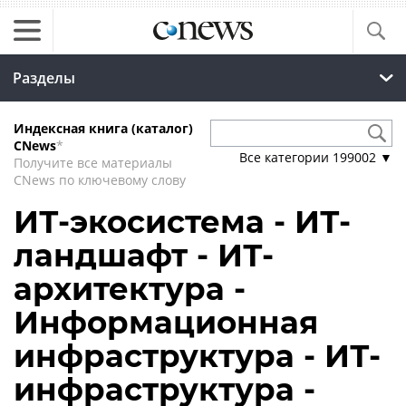
Разделы
Индексная книга (каталог)
CNews
*
Все категории
199002
▼
Получите все материалы
CNews по ключевому слову
ИТ-экосистема - ИТ-
ландшафт - ИТ-
архитектура -
Информационная
инфраструктура - ИТ-
инфраструктура -