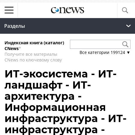
Разделы
Индексная книга (каталог)
CNews
*
Все категории
199124
▼
Получите все материалы
CNews по ключевому слову
ИТ-экосистема - ИТ-
ландшафт - ИТ-
архитектура -
Информационная
инфраструктура - ИТ-
инфраструктура -