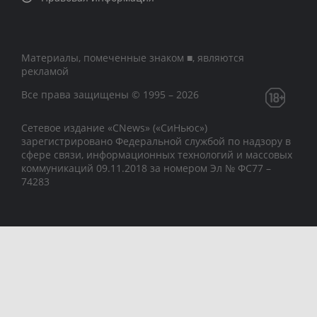
Материалы, помеченные знаком ■, являются
рекламой
Все права защищены © 1995 – 2026
Сетевое издание «CNews» («СиНьюс»)
зарегистрировано Федеральной службой по надзору в
сфере связи, информационных технологий и массовых
коммуникаций 09.11.2018 за номером Эл № ФС77 –
74283