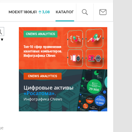
MOEXIT
1806,61
3,08
КАТАЛОГ
CNEWS ANALYTICS
▼
Топ-10 сфер применения
квантовых компьютеров.
Инфографика CNews
CNEWS ANALYTICS
Цифровые активы
«Росатома».
Инфографика CNews
е
ше