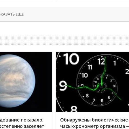
КАЗАТЬ ЕЩЕ
дование показало,
Обнаружены биологические
остепенно заселяет
часы-хронометр организма 