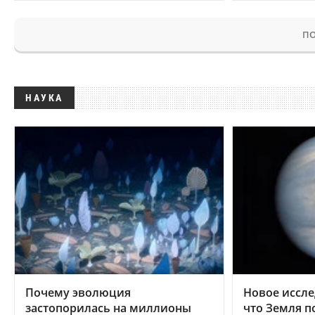
ПО
НАУКА
Почему эволюция
Новое иссле
застопорилась на миллионы
что Земля п