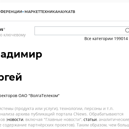
НФЕРЕНЦИИ
МАРКЕТ
ТЕХНИКА
НАУКА
ТВ
ws
*
по ключевому
Все категории
199014
ладимир
ргей
ректоров ОАО "ВолгаТелеком"
темы (продукта или услуги), технологии, персоны и т.п.
 анализа архива публикаций портала CNews. Обрабатываются
ов (
новости
, включая "Главные новости",
статьи
, аналитически
е содержание партнёрских проектов). Таким образом, чем боль