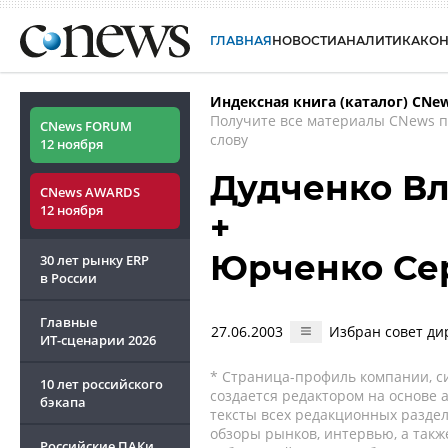
ГЛАВНАЯ
НОВОСТИ
АНАЛИТИКА
КО
Индексная книга (каталог) CNe
Получите все материалы CNews 
CNews FORUM
слову
12 ноября
Дудченко В
CNews AWARDS
12 ноября
+
Юрченко Се
30 лет рынку ERP
в России
Главные
27.06.2003
Избран совет ди
ИТ-сценарии
2026
* Страница-профиль компании, сис
10 лет российского
создается редактором на основе
бэкапа
тексты всех редакционных раздел
обзоры рынков, интервью, а такж
Российские ПАКи