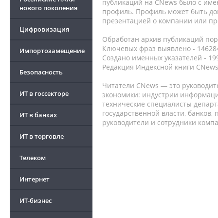
публикаций на CNews было с име
нового поколения
профиль. Профиль может быть до
презентацией о компании или про
Цифровизация
Обработан архив публикаций порт
Ключевых фраз выявлено - 146284
Импортозамещение
Создано именных указателей - 19
Редакция Индексной книги CNews
Безопасность
Читатели CNews — это руководит
ИТ в госсекторе
экономики: индустрии информаци
технические специалисты депар
государственной власти, банков,
ИТ в банках
руководители и сотрудники комп
ИТ в торговле
Телеком
Интернет
ИТ-бизнес