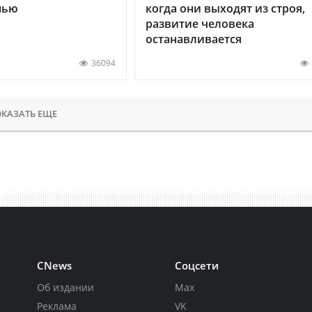
нью
когда они выходят из строя,
развитие человека
останавливается
36094
КАЗАТЬ ЕЩЕ
CNews
Соцсети
Об издании
Max
Реклама
VK