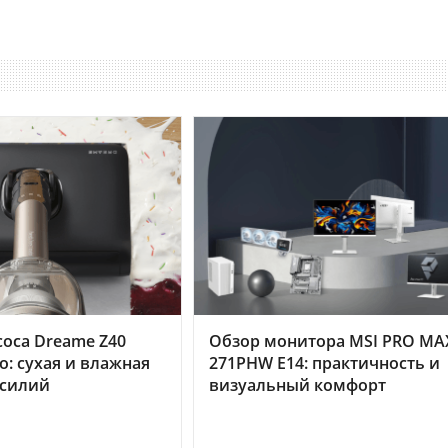
оса Dreame Z40
Обзор монитора MSI PRO MA
o: сухая и влажная
271PHW E14: практичность и
усилий
визуальный комфорт