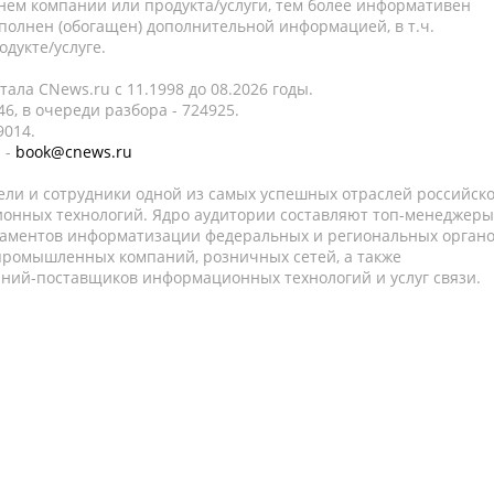
нем компании или продукта/услуги, тем более информативен
полнен (обогащен) дополнительной информацией, в т.ч.
дукте/услуге.
ала CNews.ru c 11.1998 до 08.2026 годы.
6, в очереди разбора - 724925.
9014.
 -
book@cnews.ru
ели и сотрудники одной из самых успешных отраслей российск
онных технологий. Ядро аудитории составляют топ-менеджеры
таментов информатизации федеральных и региональных орган
 промышленных компаний, розничных сетей, а также
аний-поставщиков информационных технологий и услуг связи.