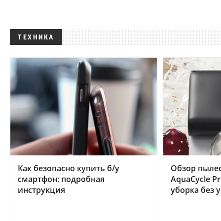
ТЕХНИКА
Как безопасно купить б/у
Обзор пылес
смартфон: подробная
AquaCycle Pr
инструкция
уборка без 