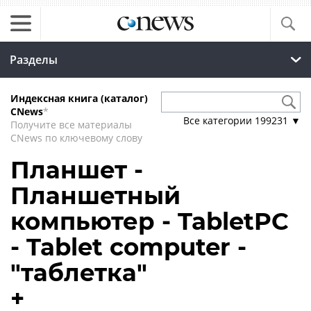
Разделы
Индексная книга (каталог)
CNews
*
Все категории
199231
▼
Получите все материалы
CNews по ключевому слову
Планшет -
Планшетный
компьютер - TabletPC
- Tablet computer -
"таблетка"
+