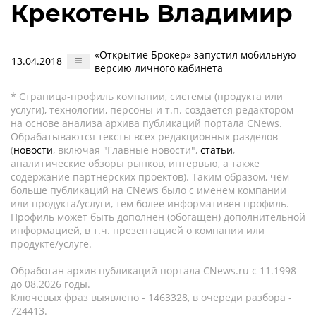
Крекотень Владимир
«Открытие Брокер» запустил мобильную
13.04.2018
версию личного кабинета
* Страница-профиль компании, системы (продукта или
услуги), технологии, персоны и т.п. создается редактором
на основе анализа архива публикаций портала CNews.
Обрабатываются тексты всех редакционных разделов
(
новости
, включая "Главные новости",
статьи
,
аналитические обзоры рынков, интервью, а также
содержание партнёрских проектов). Таким образом, чем
больше публикаций на CNews было с именем компании
или продукта/услуги, тем более информативен профиль.
Профиль может быть дополнен (обогащен) дополнительной
информацией, в т.ч. презентацией о компании или
продукте/услуге.
Обработан архив публикаций портала CNews.ru c 11.1998
до 08.2026 годы.
Ключевых фраз выявлено - 1463328, в очереди разбора -
724413.