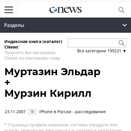
Разделы
Индексная книга (каталог)
CNews
*
Все категории
199231
▼
Получите все материалы
CNews по ключевому слову
Муртазин Эльдар
+
Мурзин Кирилл
23.11.2007
iPhone в России - расследование
* Страница-профиль компании, системы (продукта или
услуги), технологии, персоны и т.п. создается редактором