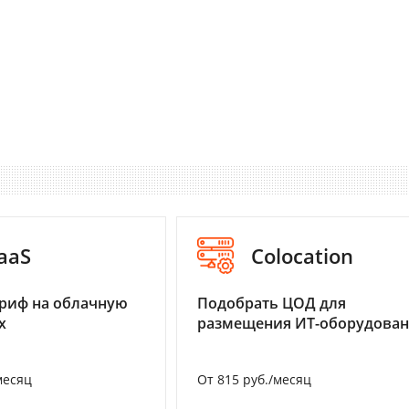
aaS
Colocation
риф на облачную
Подобрать ЦОД для
х
размещения ИТ-оборудова
месяц
От 815 руб./месяц