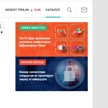
MOEXIT
1796,06
-0,36
КАТАЛОГ
CNEWS ANALYTICS
▼
Топ-10 сфер применения
квантовых компьютеров.
Инфографика CNews
МНЕНИЕ МЕСЯЦА
Почему соответствие
стандартам не гарантирует
защиту от киберугроз