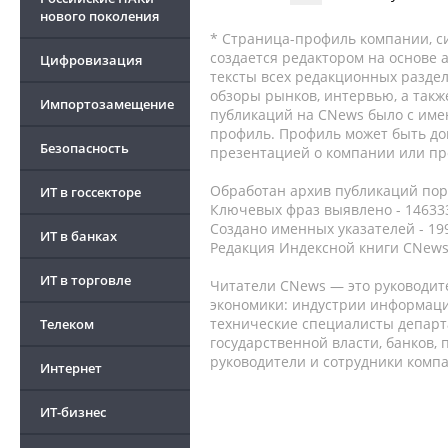
нового поколения
* Страница-профиль компании, сис
создается редактором на основе
Цифровизация
тексты всех редакционных раздел
обзоры рынков, интервью, а такж
Импортозамещение
публикаций на CNews было с име
профиль. Профиль может быть до
Безопасность
презентацией о компании или про
Обработан архив публикаций порт
ИТ в госсекторе
Ключевых фраз выявлено - 146333
Создано именных указателей - 19
ИТ в банках
Редакция Индексной книги CNews
ИТ в торговле
Читатели CNews — это руководит
экономики: индустрии информаци
технические специалисты депар
Телеком
государственной власти, банков,
руководители и сотрудники комп
Интернет
ИТ-бизнес