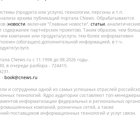
темы (продукта или услуги), технологии, персоны и т.п.
 анализа архива публикаций портала CNews. Обрабатываются
ов (
новости
, включая "Главные новости",
статьи
, аналитически
е содержание партнёрских проектов). Таким образом, чем боль
нем компании или продукта/услуги, тем более информативен
полнен (обогащен) дополнительной информацией, в т.ч.
дукте/услуге.
ала CNews.ru c 11.1998 до 08.2026 годы.
0, в очереди разбора - 724415.
9231.
 -
book@cnews.ru
ели и сотрудники одной из самых успешных отраслей российск
онных технологий. Ядро аудитории составляют топ-менеджеры
таментов информатизации федеральных и региональных орган
 промышленных компаний, розничных сетей, а также
аний-поставщиков информационных технологий и услуг связи.