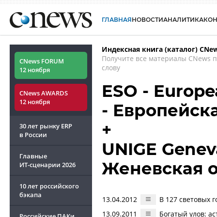
ГЛАВНАЯ
НОВОСТИ
АНАЛИТИКА
КО
Индексная книга (каталог) CNe
Получите все материалы CNews 
CNews FORUM
слову
12 ноября
ESO - Europe
CNews AWARDS
12 ноября
- Европейск
+
30 лет рынку ERP
в России
UNIGE Geneva
Главные
Женевская 
ИТ-сценарии
2026
10 лет российского
бэкапа
13.04.2012
В 127 световых г
13.09.2011
Богатый улов: а
Российские ПАКи