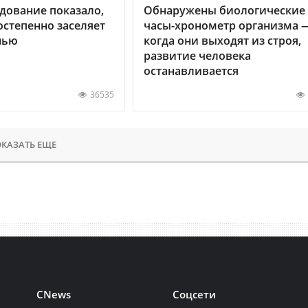
дование показало,
Обнаружены биологические
остепенно заселяет
часы-хронометр организма 
нью
когда они выходят из строя,
развитие человека
останавливается
36535
КАЗАТЬ ЕЩЕ
CNews
Соцсети