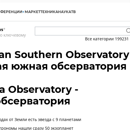
НФЕРЕНЦИИ
МАРКЕТ
ТЕХНИКА
НАУКА
ТВ
ws
*
по ключевому
Все категории
199231
an Southern Observatory
ая южная обсерватория
 Observatory -
обсерватория
одах от Земли есть звезда с 9 планетами
строномы нашли сразу 50 экзопланет