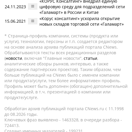
«КОРУС Консалтинг» внедрил единую
24.11.2023
цифровую среду для подразделений сети
«Галамарт» в России и Китае
«Корус консалтинг» ускорила открытие
15.06.2021
новых складов торговой сети «Галамарт»
* Страница-профиль компании, системы (продукта или
услуги), технологии, персоны и т.п. создается редактором
на основе анализа архива публикаций портала CNews.
Обрабатываются тексты всех редакционных разделов
(
новости
, включая "Главные новости",
статьи
,
аналитические обзоры рынков, интервью, а также
содержание партнёрских проектов). Таким образом, чем
больше публикаций на CNews было с именем компании
или продукта/услуги, тем более информативен профиль.
Профиль может быть дополнен (обогащен) дополнительной
информацией, в т.ч. презентацией о компании или
продукте/услуге.
Обработан архив публикаций портала CNews.ru c 11.1998
до 08.2026 годы.
Ключевых фраз выявлено - 1463328, в очереди разбора -
724413.
Создано именных указателей - 199231.