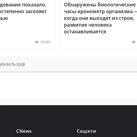
дование показало,
Обнаружены биологические
остепенно заселяет
часы-хронометр организма 
нью
когда они выходят из строя,
развитие человека
останавливается
36480
КАЗАТЬ ЕЩЕ
CNews
Соцсети