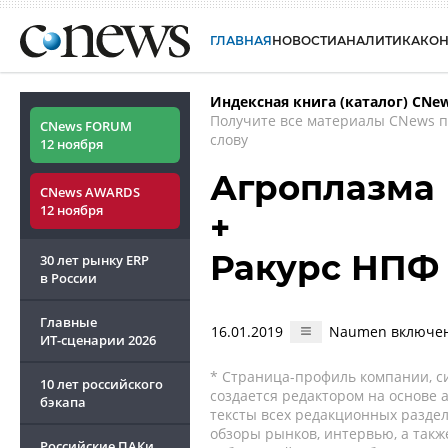
ГЛАВНАЯ
НОВОСТИ
АНАЛИТИКА
КО
Индексная книга (каталог) CNe
Получите все материалы CNews 
CNews FORUM
слову
12 ноября
Агроплазма
CNews AWARDS
12 ноября
+
Ракурс НПФ
30 лет рынку ERP
в России
Главные
16.01.2019
Naumen включен
ИТ-сценарии
2026
* Страница-профиль компании, сис
10 лет российского
создается редактором на основе
бэкапа
тексты всех редакционных раздел
обзоры рынков, интервью, а такж
Российские ПАКи