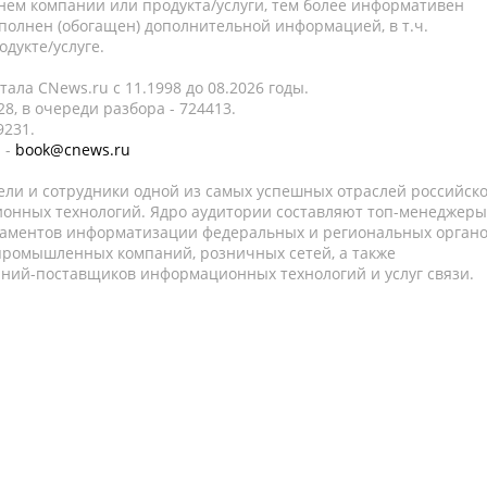
нем компании или продукта/услуги, тем более информативен
полнен (обогащен) дополнительной информацией, в т.ч.
дукте/услуге.
ала CNews.ru c 11.1998 до 08.2026 годы.
8, в очереди разбора - 724413.
9231.
 -
book@cnews.ru
ели и сотрудники одной из самых успешных отраслей российск
онных технологий. Ядро аудитории составляют топ-менеджеры
таментов информатизации федеральных и региональных орган
 промышленных компаний, розничных сетей, а также
аний-поставщиков информационных технологий и услуг связи.