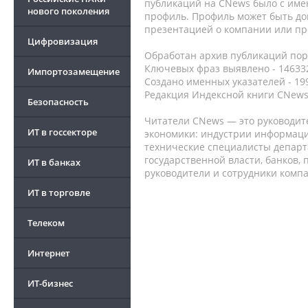
публикаций на CNews было с име
нового поколения
профиль. Профиль может быть до
презентацией о компании или про
Цифровизация
Обработан архив публикаций порт
Ключевых фраз выявлено - 146332
Импортозамещение
Создано именных указателей - 19
Редакция Индексной книги CNews
Безопасность
Читатели CNews — это руководит
ИТ в госсекторе
экономики: индустрии информаци
технические специалисты депар
государственной власти, банков,
ИТ в банках
руководители и сотрудники комп
ИТ в торговле
Телеком
Интернет
ИТ-бизнес