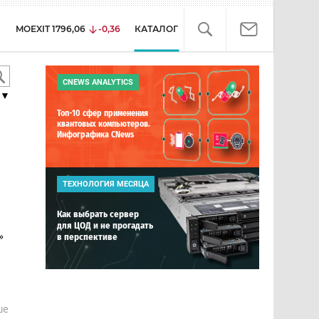
MOEXIT
1796,06
-0,36
КАТАЛОГ
CNEWS ANALYTICS
▼
Топ-10 сфер применения
квантовых компьютеров.
Инфографика CNews
ТЕХНОЛОГИЯ МЕСЯЦА
Как выбрать сервер
для ЦОД и не прогадать
»
в перспективе
е
ше