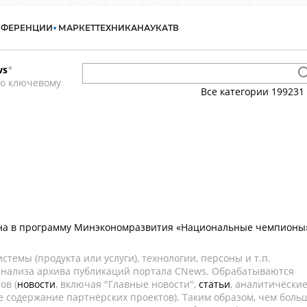
НФЕРЕНЦИИ
МАРКЕТ
ТЕХНИКА
НАУКА
ТВ
ws
*
по ключевому
Все категории
199231
а в программу Минэкономразвития «Национальные чемпионы
темы (продукта или услуги), технологии, персоны и т.п.
 анализа архива публикаций портала CNews. Обрабатываются
ов (
новости
, включая "Главные новости",
статьи
, аналитически
е содержание партнёрских проектов). Таким образом, чем боль