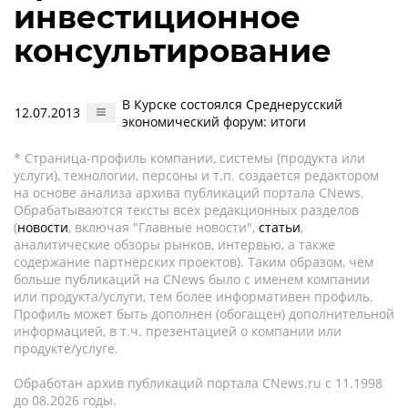
инвестиционное
консультирование
В Курске состоялся Среднерусский
12.07.2013
экономический форум: итоги
* Страница-профиль компании, системы (продукта или
услуги), технологии, персоны и т.п. создается редактором
на основе анализа архива публикаций портала CNews.
Обрабатываются тексты всех редакционных разделов
(
новости
, включая "Главные новости",
статьи
,
аналитические обзоры рынков, интервью, а также
содержание партнёрских проектов). Таким образом, чем
больше публикаций на CNews было с именем компании
или продукта/услуги, тем более информативен профиль.
Профиль может быть дополнен (обогащен) дополнительной
информацией, в т.ч. презентацией о компании или
продукте/услуге.
Обработан архив публикаций портала CNews.ru c 11.1998
до 08.2026 годы.