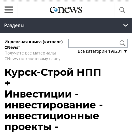
Разделы
Индексная книга (каталог)
CNews
*
Все категории
199231
▼
Получите все материалы
CNews по ключевому слову
Курск-Строй НПП
+
Инвестиции -
инвестирование -
инвестиционные
проекты -