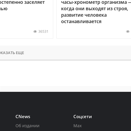
остепенно заселяет
часы-хронометр организма 
нью
когда они выходят из строя,
развитие человека
останавливается
36531
КАЗАТЬ ЕЩЕ
CNews
Соцсети
Об издании
Max