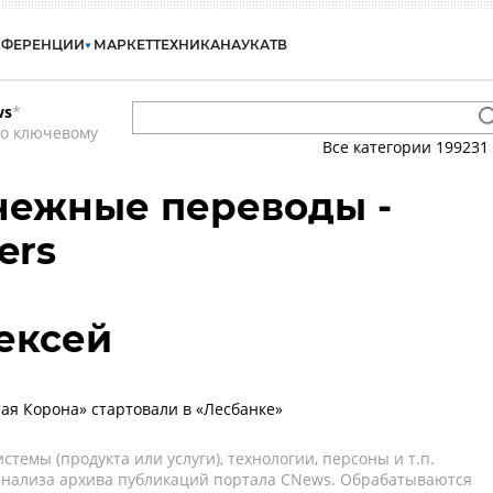
НФЕРЕНЦИИ
МАРКЕТ
ТЕХНИКА
НАУКА
ТВ
ws
*
по ключевому
Все категории
199231
енежные переводы -
ers
ексей
ая Корона» стартовали в «Лесбанке»
темы (продукта или услуги), технологии, персоны и т.п.
 анализа архива публикаций портала CNews. Обрабатываются