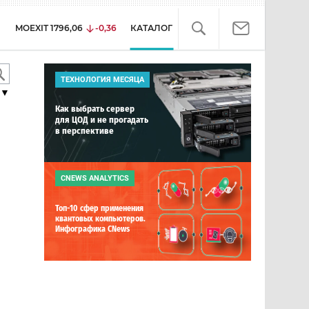
MOEXIT
1796,06
-0,36
КАТАЛОГ
ТЕХНОЛОГИЯ МЕСЯЦА
▼
Как выбрать сервер
для ЦОД и не прогадать
в перспективе
CNEWS ANALYTICS
Топ-10 сфер применения
квантовых компьютеров.
Инфографика CNews