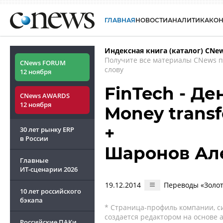
ГЛАВНАЯ
НОВОСТИ
АНАЛИТИКА
КО
Индексная книга (каталог) CNe
Получите все материалы CNews 
CNews FORUM
слову
12 ноября
FinTech - Д
CNews AWARDS
12 ноября
Money transf
+
30 лет рынку ERP
в России
Шаронов Ал
Главные
ИТ-сценарии
2026
19.12.2014
Переводы «Золот
10 лет российского
бэкапа
* Страница-профиль компании, сис
создается редактором на основе
Российские ПАКи