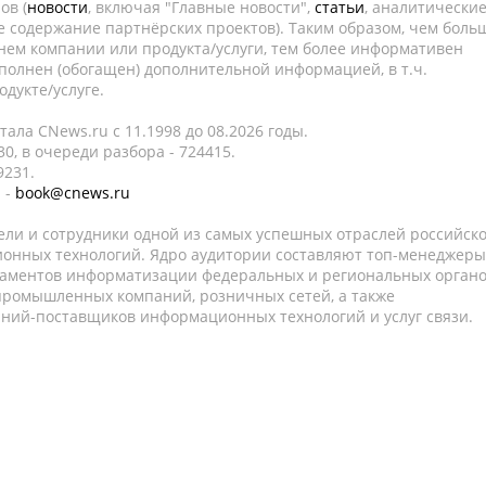
ов (
новости
, включая "Главные новости",
статьи
, аналитически
е содержание партнёрских проектов). Таким образом, чем боль
нем компании или продукта/услуги, тем более информативен
полнен (обогащен) дополнительной информацией, в т.ч.
дукте/услуге.
ала CNews.ru c 11.1998 до 08.2026 годы.
0, в очереди разбора - 724415.
9231.
 -
book@cnews.ru
ели и сотрудники одной из самых успешных отраслей российск
онных технологий. Ядро аудитории составляют топ-менеджеры
таментов информатизации федеральных и региональных орган
 промышленных компаний, розничных сетей, а также
аний-поставщиков информационных технологий и услуг связи.