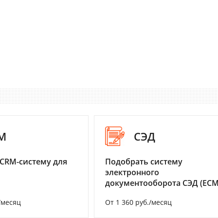
M
СЭД
CRM-систему для
Подобрать систему
электронного
документооборота СЭД (ECM
/месяц
От 1 360 руб./месяц