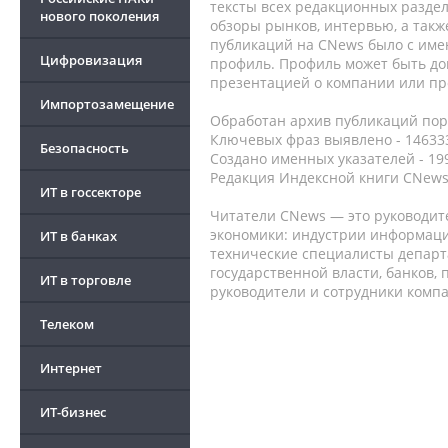
тексты всех редакционных раздел
нового поколения
обзоры рынков, интервью, а такж
публикаций на CNews было с име
Цифровизация
профиль. Профиль может быть до
презентацией о компании или про
Импортозамещение
Обработан архив публикаций порт
Ключевых фраз выявлено - 146333
Безопасность
Создано именных указателей - 19
Редакция Индексной книги CNews
ИТ в госсекторе
Читатели CNews — это руководит
экономики: индустрии информаци
ИТ в банках
технические специалисты депар
государственной власти, банков,
ИТ в торговле
руководители и сотрудники комп
Телеком
Интернет
ИТ-бизнес