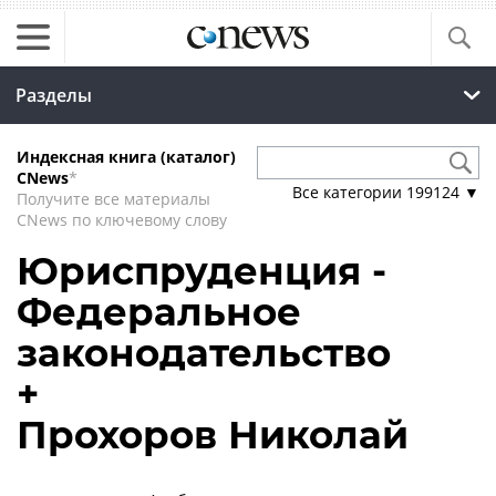
Разделы
Индексная книга (каталог)
CNews
*
Все категории
199124
▼
Получите все материалы
CNews по ключевому слову
Юриспруденция -
Федеральное
законодательство
+
Прохоров Николай