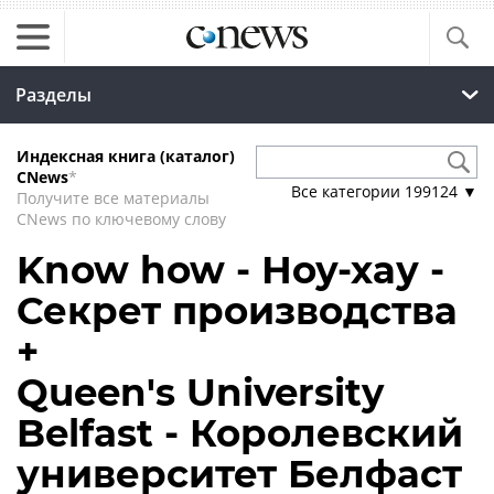
Разделы
Индексная книга (каталог)
CNews
*
Все категории
199124
▼
Получите все материалы
CNews по ключевому слову
Know how - Ноу-хау -
Секрет производства
+
Queen's University
Belfast - Королевский
университет Белфаст