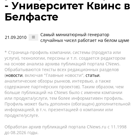
- Университет Квинс в
Белфасте
Самый миниатюрный генератор
21.09.2010
случайных чисел работает на белом шуме
* Страница-профиль компании, системы (продукта или
услуги), технологии, персоны и т.п. создается редактором
на основе анализа архива публикаций портала CNews.
Обрабатываются тексты всех редакционных разделов
(
новости
, включая "Главные новости",
статьи
,
аналитические обзоры рынков, интервью, а также
содержание партнёрских проектов). Таким образом, чем
больше публикаций на CNews было с именем компании
или продукта/услуги, тем более информативен профиль.
Профиль может быть дополнен (обогащен) дополнительной
информацией, в т.ч. презентацией о компании или
продукте/услуге.
Обработан архив публикаций портала CNews.ru c 11.1998
до 08.2026 годы.