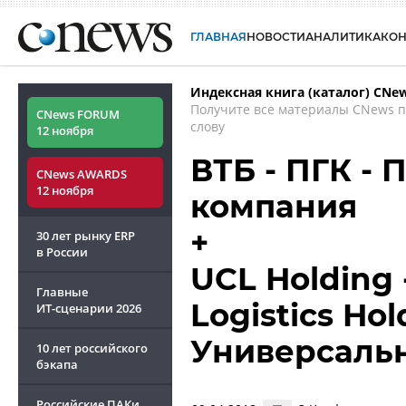
ГЛАВНАЯ
НОВОСТИ
АНАЛИТИКА
КО
Индексная книга (каталог) CNe
Получите все материалы CNews 
CNews FORUM
слову
12 ноября
ВТБ - ПГК - 
CNews AWARDS
12 ноября
компания
+
30 лет рынку ERP
в России
UCL Holding 
Главные
Logistics Hol
ИТ-сценарии
2026
Универсаль
10 лет российского
бэкапа
Российские ПАКи