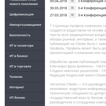
09.04.2018
3 Конференция «
нового поколения
30.03.2018
3-я Конференция
Цифровизация
27.03.2018
3-я Конференция
Импортозамещение
* Страница-профиль компании, сис
создается редактором на основе
тексты всех редакционных раздел
Безопасность
обзоры рынков, интервью, а такж
публикаций на CNews было с име
ИТ в госсекторе
профиль. Профиль может быть до
презентацией о компании или про
ИТ в банках
Обработан архив публикаций порт
Ключевых фраз выявлено - 146314
ИТ в торговле
Создано именных указателей - 19
Редакция Индексной книги CNews
Телеком
Читатели CNews — это руководит
Интернет
экономики: индустрии информаци
технические специалисты депар
ИТ-бизнес
государственной власти, банков,
руководители и сотрудники комп