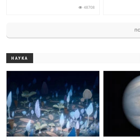
48708
ПО
НАУКА