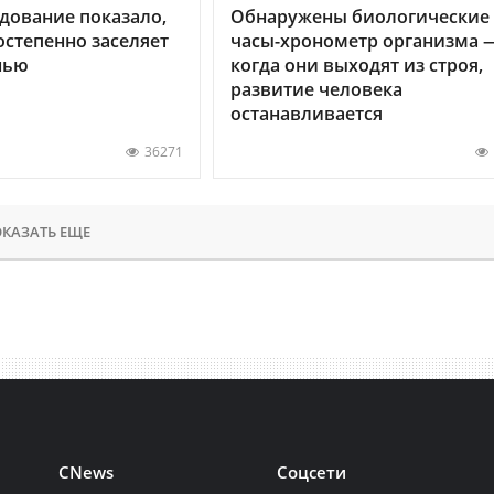
дование показало,
Обнаружены биологические
остепенно заселяет
часы-хронометр организма 
нью
когда они выходят из строя,
развитие человека
останавливается
36271
КАЗАТЬ ЕЩЕ
CNews
Соцсети