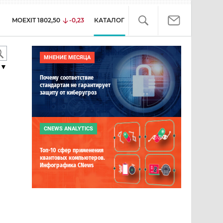
MOEXIT
1802,50
-0,23
КАТАЛОГ
МНЕНИЕ МЕСЯЦА
▼
Почему соответствие
стандартам не гарантирует
защиту от киберугроз
CNEWS ANALYTICS
Топ-10 сфер применения
квантовых компьютеров.
Инфографика CNews