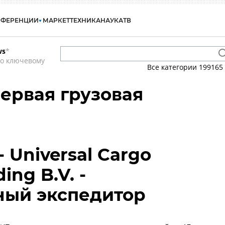
НФЕРЕНЦИИ
МАРКЕТ
ТЕХНИКА
НАУКА
ТВ
ws
*
по ключевому
Все категории
199165
Первая грузовая
- Universal Cargo
ding B.V. -
ный экспедитор