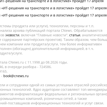
ИТ-решения на транспорте и в логистике» пройдет 17 апреля
 «ИТ-решения на транспорте и в логистике» пройдет 17 апреля
 «ИТ-решения на транспорте и в логистике» пройдет 17 апреля
темы (продукта или услуги), технологии, персоны и т.п.
 анализа архива публикаций портала CNews. Обрабатываются
ов (
новости
, включая "Главные новости",
статьи
, аналитически
е содержание партнёрских проектов). Таким образом, чем боль
нем компании или продукта/услуги, тем более информативен
полнен (обогащен) дополнительной информацией, в т.ч.
дукте/услуге.
ала CNews.ru c 11.1998 до 08.2026 годы.
6, в очереди разбора - 724586.
9165.
 -
book@cnews.ru
ели и сотрудники одной из самых успешных отраслей российск
онных технологий. Ядро аудитории составляют топ-менеджеры
таментов информатизации федеральных и региональных орган
 промышленных компаний, розничных сетей, а также
аний-поставщиков информационных технологий и услуг связи.