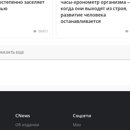
остепенно заселяет
часы-хронометр организма 
нью
когда они выходят из строя,
развитие человека
останавливается
36451
КАЗАТЬ ЕЩЕ
CNews
Соцсети
Об издании
Max