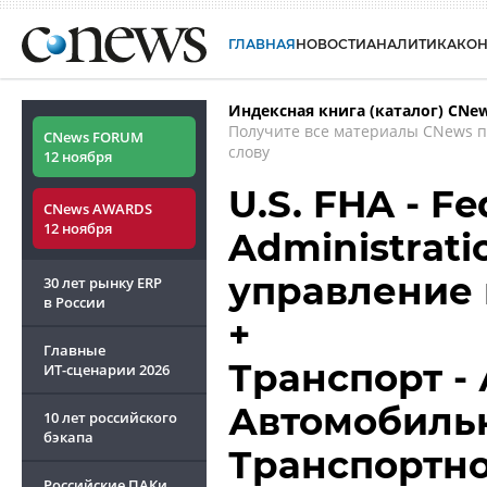
ГЛАВНАЯ
НОВОСТИ
АНАЛИТИКА
КО
Индексная книга (каталог) CNe
Получите все материалы CNews 
CNews FORUM
слову
12 ноября
U.S. FHA - F
CNews AWARDS
12 ноября
Administrat
управление
30 лет рынку ERP
в России
+
Главные
Транспорт -
ИТ-сценарии
2026
Автомобиль
10 лет российского
бэкапа
Транспортно
Российские ПАКи