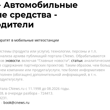
- Автомобильные
е средства -
одители
вратят в мобильные метеостанции
темы (продукта или услуги), технологии, персоны и т.п.
 анализа архива публикаций портала CNews. Обрабатываются
ов (
новости
, включая "Главные новости",
статьи
, аналитически
е содержание партнёрских проектов). Таким образом, чем боль
нем компании или продукта/услуги, тем более информативен
полнен (обогащен) дополнительной информацией, в т.ч.
дукте/услуге.
ала CNews.ru c 11.1998 до 08.2026 годы.
8, в очереди разбора - 724413.
9231.
 -
book@cnews.ru