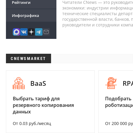
Читатели CNews — это руководит
Рейтинги
экономики: индустрии информаци
технические специалисты депар
Инфографика
государственной власти, банков,
руководители и сотрудники комп
CNEWSMARKET
BaaS
RP
Выбрать тариф для
Подобрать
резервного копирования
роботизац
данных
От 0.03 руб./месяц
От 200 000 р