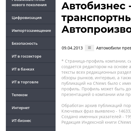
Автобизнес 
нового поколения
транспортны
Цифровизация
Автопроизв
Импортозамещение
Безопасность
09.04.2013
Автомобили пре
ИТ в госсекторе
* Страница-профиль компании, сис
создается редактором на основе
ИТ в банках
тексты всех редакционных раздел
обзоры рынков, интервью, а такж
ИТ в торговле
публикаций на CNews было с име
профиль. Профиль может быть до
презентацией о компании или про
Телеком
Обработан архив публикаций порт
Интернет
Ключевых фраз выявлено - 146332
Создано именных указателей - 19
ИТ-бизнес
Редакция Индексной книги CNews