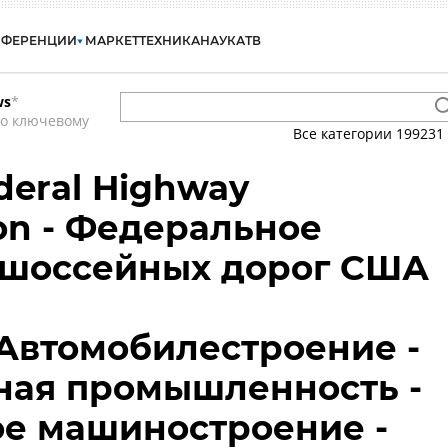
НФЕРЕНЦИИ
МАРКЕТ
ТЕХНИКА
НАУКА
ТВ
ws
*
по ключевому
Все категории
199231
ederal Highway
ion - Федеральное
 шоссейных дорог США
 Автомобилестроение -
ная промышленность -
е машиностроение -