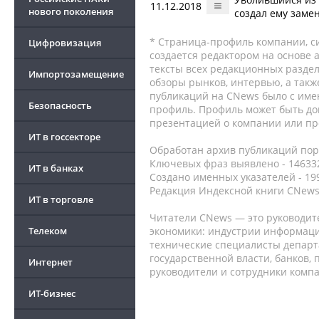
11.12.2018
нового поколения
создал ему заме
* Страница-профиль компании, сис
Цифровизация
создается редактором на основе
тексты всех редакционных раздел
Импортозамещение
обзоры рынков, интервью, а такж
публикаций на CNews было с име
Безопасность
профиль. Профиль может быть до
презентацией о компании или про
ИТ в госсекторе
Обработан архив публикаций порт
Ключевых фраз выявлено - 146332
ИТ в банках
Создано именных указателей - 19
Редакция Индексной книги CNews
ИТ в торговле
Читатели CNews — это руководит
Телеком
экономики: индустрии информаци
технические специалисты депар
государственной власти, банков,
Интернет
руководители и сотрудники комп
ИТ-бизнес