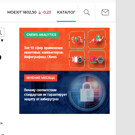
MOEXIT
1802,50
-0,23
КАТАЛОГ
CNEWS ANALYTICS
▼
Топ-10 сфер применения
о
квантовых компьютеров.
Инфографика CNews
МНЕНИЕ МЕСЯЦА
Почему соответствие
стандартам не гарантирует
защиту от киберугроз
и»
 и