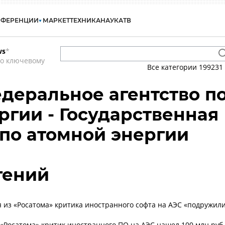
НФЕРЕНЦИИ
МАРКЕТ
ТЕХНИКА
НАУКА
ТВ
ws
*
по ключевому
Все категории
199231
едеральное агентство п
ргии - Государственная
по атомной энергии
гений
 из «Росатома» критика иностранного софта на АЭС «подружил
«Росатома» критик иностранного ПО на АЭС нашел 100 млн руб.