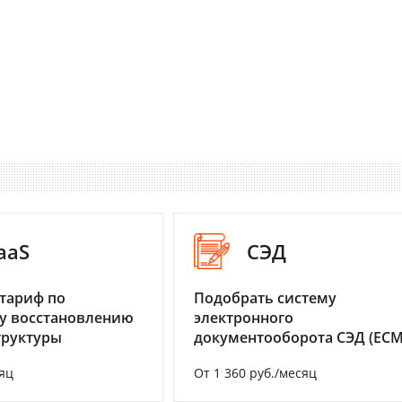
aaS
СЭД
тариф по
Подобрать систему
у восстановлению
электронного
труктуры
документооборота СЭД (ECM
яц
От 1 360 руб./месяц