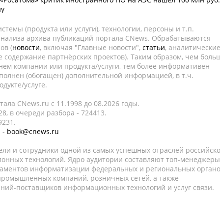
ну
темы (продукта или услуги), технологии, персоны и т.п.
 анализа архива публикаций портала CNews. Обрабатываются
ов (
новости
, включая "Главные новости",
статьи
, аналитически
е содержание партнёрских проектов). Таким образом, чем боль
нем компании или продукта/услуги, тем более информативен
полнен (обогащен) дополнительной информацией, в т.ч.
дукте/услуге.
ала CNews.ru c 11.1998 до 08.2026 годы.
8, в очереди разбора - 724413.
9231.
 -
book@cnews.ru
ели и сотрудники одной из самых успешных отраслей российск
онных технологий. Ядро аудитории составляют топ-менеджеры
таментов информатизации федеральных и региональных орган
 промышленных компаний, розничных сетей, а также
аний-поставщиков информационных технологий и услуг связи.