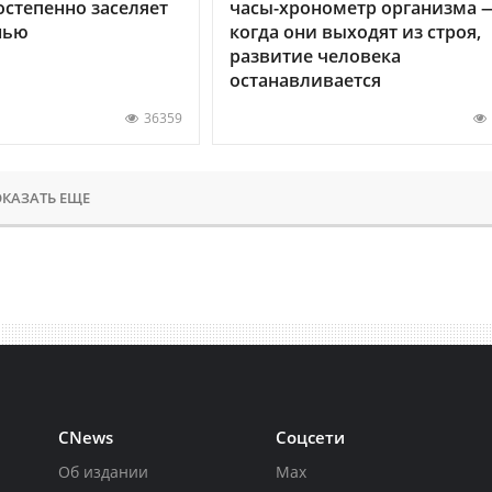
остепенно заселяет
часы-хронометр организма 
нью
когда они выходят из строя,
развитие человека
останавливается
36359
КАЗАТЬ ЕЩЕ
CNews
Соцсети
Об издании
Max