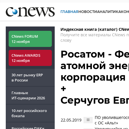
ГЛАВНАЯ
НОВОСТИ
АНАЛИТИКА
КО
Индексная книга (каталог) CNe
Получите все материалы CNews 
CNews FORUM
слову
12 ноября
Росатом - Ф
CNews AWARDS
12 ноября
атомной эне
корпорация 
30 лет рынку ERP
в России
+
Главные
Серчугов Ев
ИТ-сценарии
2026
10 лет российского
бэкапа
ПО уволившегося
22.05.2019
с ОС «Альт»
Российские ПАКи
Уволившийся из 