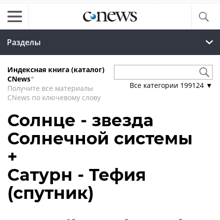
Разделы
Индексная книга (каталог)
CNews
*
Все категории
199124
▼
Получите все материалы
CNews по ключевому слову
Солнце - звезда
Солнечной системы
+
Сатурн - Тефия
(спутник)