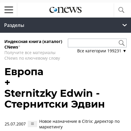
Разделы
Индексная книга (каталог)
CNews
*
Все категории
199231
▼
Получите все материалы
CNews по ключевому слову
Европа
+
Sternitzky Edwin -
Стернитски Эдвин
Новое назначение в Citrix: директор по
25.07.2007
маркетингу