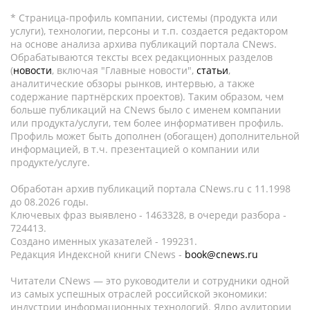
* Страница-профиль компании, системы (продукта или
услуги), технологии, персоны и т.п. создается редактором
на основе анализа архива публикаций портала CNews.
Обрабатываются тексты всех редакционных разделов
(
новости
, включая "Главные новости",
статьи
,
аналитические обзоры рынков, интервью, а также
содержание партнёрских проектов). Таким образом, чем
больше публикаций на CNews было с именем компании
или продукта/услуги, тем более информативен профиль.
Профиль может быть дополнен (обогащен) дополнительной
информацией, в т.ч. презентацией о компании или
продукте/услуге.
Обработан архив публикаций портала CNews.ru c 11.1998
до 08.2026 годы.
Ключевых фраз выявлено - 1463328, в очереди разбора -
724413.
Создано именных указателей - 199231.
Редакция Индексной книги CNews -
book@cnews.ru
Читатели CNews — это руководители и сотрудники одной
из самых успешных отраслей российской экономики:
индустрии информационных технологий. Ядро аудитории