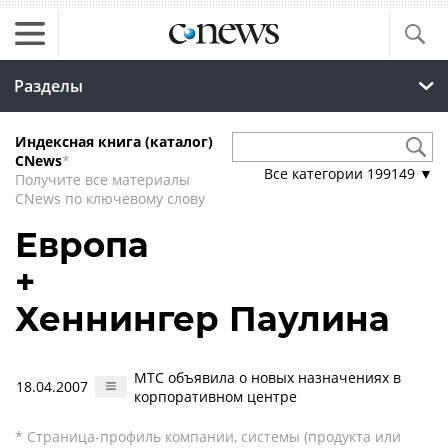
Разделы
Индексная книга (каталог)
CNews
*
Все категории
199149
▼
Получите все материалы
CNews по ключевому слову
Европа
+
Хеннингер Паулина
МТС объявила о новых назначениях в
18.04.2007
корпоративном центре
* Страница-профиль компании, системы (продукта или