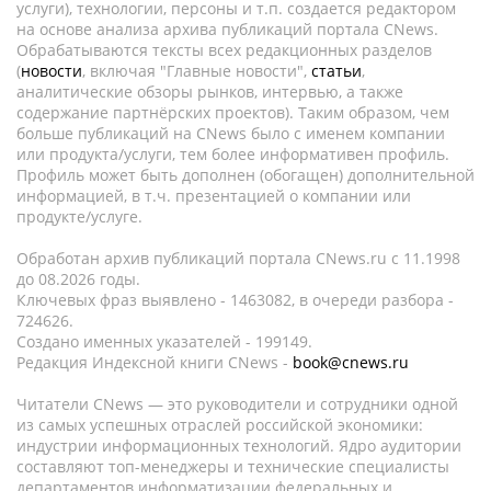
услуги), технологии, персоны и т.п. создается редактором
на основе анализа архива публикаций портала CNews.
Обрабатываются тексты всех редакционных разделов
(
новости
, включая "Главные новости",
статьи
,
аналитические обзоры рынков, интервью, а также
содержание партнёрских проектов). Таким образом, чем
больше публикаций на CNews было с именем компании
или продукта/услуги, тем более информативен профиль.
Профиль может быть дополнен (обогащен) дополнительной
информацией, в т.ч. презентацией о компании или
продукте/услуге.
Обработан архив публикаций портала CNews.ru c 11.1998
до 08.2026 годы.
Ключевых фраз выявлено - 1463082, в очереди разбора -
724626.
Создано именных указателей - 199149.
Редакция Индексной книги CNews -
book@cnews.ru
Читатели CNews — это руководители и сотрудники одной
из самых успешных отраслей российской экономики:
индустрии информационных технологий. Ядро аудитории
составляют топ-менеджеры и технические специалисты
департаментов информатизации федеральных и