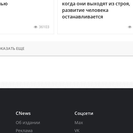
нью
когда они выходят из строя,
развитие человека
останавливается
36103
КАЗАТЬ ЕЩЕ
CNews
Соцсети
Об издании
Max
Реклама
VK