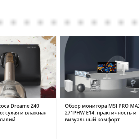
оса Dreame Z40
Обзор монитора MSI PRO MA
o: сухая и влажная
271PHW E14: практичность и
усилий
визуальный комфорт