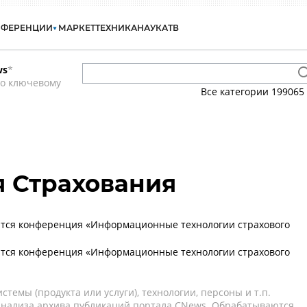
НФЕРЕНЦИИ
МАРКЕТ
ТЕХНИКА
НАУКА
ТВ
ws
*
по ключевому
Все категории
199065
 Страхования
ится конференция «Информационные технологии страхового
ится конференция «Информационные технологии страхового
темы (продукта или услуги), технологии, персоны и т.п.
 анализа архива публикаций портала CNews. Обрабатываются