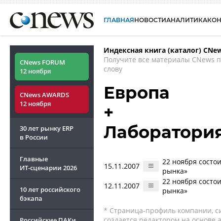
ГЛАВНАЯ
НОВОСТИ
АНАЛИТИКА
КО
Индексная книга (каталог) CNe
Получите все материалы CNews 
CNews FORUM
слову
12 ноября
Европа
CNews AWARDS
12 ноября
+
Лаборатория
30 лет рынку ERP
в России
Главные
22 ноября состо
15.11.2007
ИТ-сценарии
2026
рынка»
22 ноября состо
12.11.2007
10 лет российского
рынка»
бэкапа
* Страница-профиль компании, сис
создается редактором на основе
Российские ПАКи