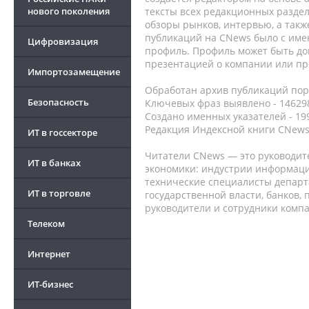
нового поколения
тексты всех редакционных раздел
обзоры рынков, интервью, а такж
публикаций на CNews было с име
Цифровизация
профиль. Профиль может быть до
презентацией о компании или про
Импортозамещение
Обработан архив публикаций порт
Безопасность
Ключевых фраз выявлено - 146298
Создано именных указателей - 19
Редакция Индексной книги CNews
ИТ в госсекторе
Читатели CNews — это руководит
ИТ в банках
экономики: индустрии информаци
технические специалисты депар
ИТ в торговле
государственной власти, банков,
руководители и сотрудники комп
Телеком
Интернет
ИТ-бизнес