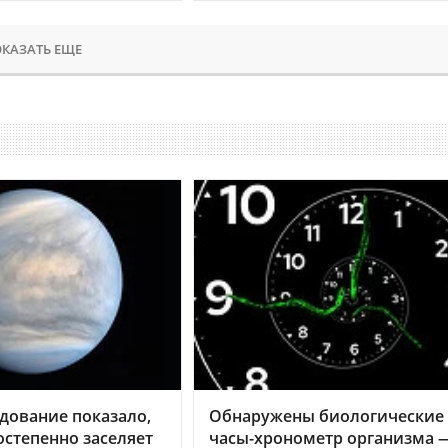
КАЗАТЬ ЕЩЕ
дование показало,
Обнаружены биологические
остепенно заселяет
часы-хронометр организма 