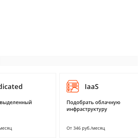
dicated
IaaS
 выделенный
Подобрать облачную
инфраструктуру
/месяц
От 346 руб./месяц