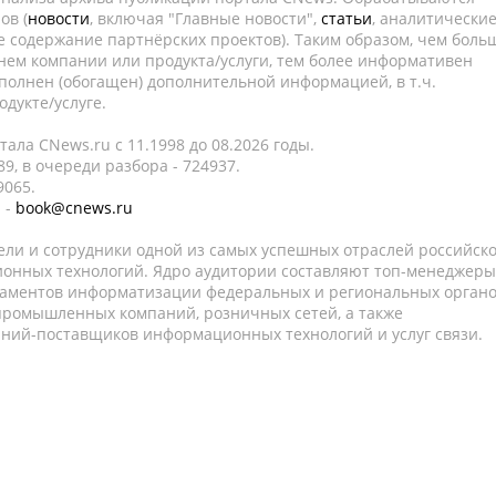
ов (
новости
, включая "Главные новости",
статьи
, аналитически
е содержание партнёрских проектов). Таким образом, чем боль
нем компании или продукта/услуги, тем более информативен
полнен (обогащен) дополнительной информацией, в т.ч.
дукте/услуге.
ала CNews.ru c 11.1998 до 08.2026 годы.
9, в очереди разбора - 724937.
9065.
 -
book@cnews.ru
ели и сотрудники одной из самых успешных отраслей российск
онных технологий. Ядро аудитории составляют топ-менеджеры
таментов информатизации федеральных и региональных орган
 промышленных компаний, розничных сетей, а также
аний-поставщиков информационных технологий и услуг связи.