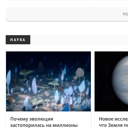
ПО
НАУКА
Почему эволюция
Новое иссле
застопорилась на миллионы
что Земля п