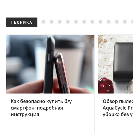
ТЕХНИКА
Как безопасно купить б/у
Обзор пылес
смартфон: подробная
AquaCycle Pr
инструкция
уборка без 