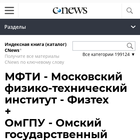
Разделы
Индексная книга (каталог)
CNews
*
Все категории
199124
▼
Получите все материалы
CNews по ключевому слову
МФТИ - Московский
физико-технический
институт - Физтех
+
ОмГПУ - Омский
государственный