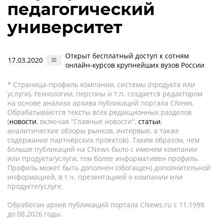
педагогический
университет
Открыт бесплатный доступ к сотням
17.03.2020
онлайн-курсов крупнейших вузов России
* Страница-профиль компании, системы (продукта или
услуги), технологии, персоны и т.п. создается редактором
на основе анализа архива публикаций портала CNews.
Обрабатываются тексты всех редакционных разделов
(
новости
, включая "Главные новости",
статьи
,
аналитические обзоры рынков, интервью, а также
содержание партнёрских проектов). Таким образом, чем
больше публикаций на CNews было с именем компании
или продукта/услуги, тем более информативен профиль.
Профиль может быть дополнен (обогащен) дополнительной
информацией, в т.ч. презентацией о компании или
продукте/услуге.
Обработан архив публикаций портала CNews.ru c 11.1998
до 08.2026 годы.