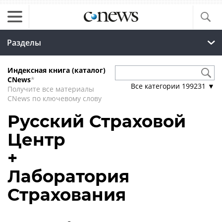
Разделы
Индексная книга (каталог)
CNews
*
Все категории
199231
▼
Получите все материалы
CNews по ключевому слову
Русский Страховой
Центр
+
Лаборатория
Страхования