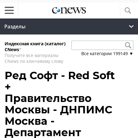
Разделы
Индексная книга (каталог)
CNews
*
Все категории
199149
▼
Получите все материалы
CNews по ключевому слову
Ред Софт - Red Soft
+
Правительство
Москвы - ДНПИМС
Москва -
Департамент