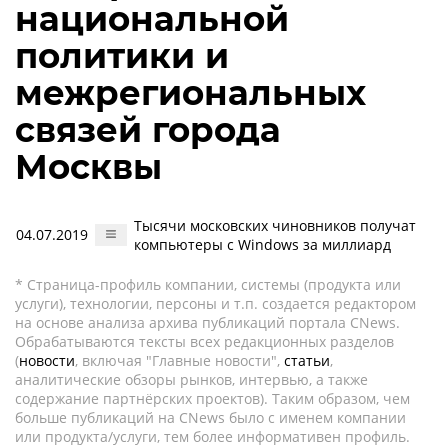
национальной
политики и
межрегиональных
связей города
Москвы
Тысячи московских чиновников получат
04.07.2019
компьютеры с Windows за миллиард
* Страница-профиль компании, системы (продукта или
услуги), технологии, персоны и т.п. создается редактором
на основе анализа архива публикаций портала CNews.
Обрабатываются тексты всех редакционных разделов
(
новости
, включая "Главные новости",
статьи
,
аналитические обзоры рынков, интервью, а также
содержание партнёрских проектов). Таким образом, чем
больше публикаций на CNews было с именем компании
или продукта/услуги, тем более информативен профиль.