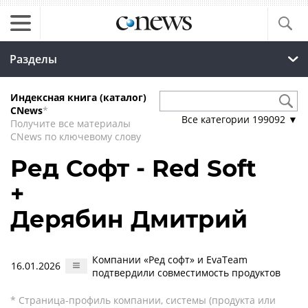
Разделы
Индексная книга (каталог)
CNews
*
Все категории
199092
▼
Получите все материалы
CNews по ключевому слову
Ред Софт - Red Soft
+
Дерябин Дмитрий
Компании «Ред софт» и EvaTeam
16.01.2026
подтвердили совместимость продуктов
* Страница-профиль компании, системы (продукта или