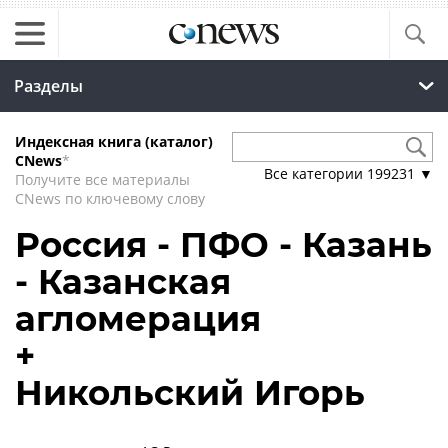
Разделы
Индексная книга (каталог)
CNews
*
Все категории
199231
▼
Получите все материалы
CNews по ключевому слову
Россия - ПФО - Казань
- Казанская
агломерация
+
Никольский Игорь