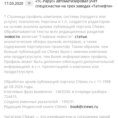
«1С-Рарус» автоматизировал учет
17.03.2020
спецоснастки на трех заводах «Татнефти»
* Страница-профиль компании, системы (продукта или
услуги), технологии, персоны и т.п. создается редактором
на основе анализа архива публикаций портала CNews.
Обрабатываются тексты всех редакционных разделов
(
новости
, включая "Главные новости",
статьи
,
аналитические обзоры рынков, интервью, а также
содержание партнёрских проектов). Таким образом, чем
больше публикаций на CNews было с именем компании
или продукта/услуги, тем более информативен профиль.
Профиль может быть дополнен (обогащен) дополнительной
информацией, в т.ч. презентацией о компании или
продукте/услуге.
Обработан архив публикаций портала CNews.ru c 11.1998
до 08.2026 годы.
Ключевых фраз выявлено - 1463330, в очереди разбора -
724415.
Создано именных указателей - 199231.
Редакция Индексной книги CNews -
book@cnews.ru
Читатели CNews — это руководители и сотрудники одной