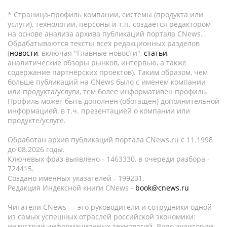
* Страница-профиль компании, системы (продукта или
услуги), технологии, персоны и т.п. создается редактором
на основе анализа архива публикаций портала CNews.
Обрабатываются тексты всех редакционных разделов
(
новости
, включая "Главные новости",
статьи
,
аналитические обзоры рынков, интервью, а также
содержание партнёрских проектов). Таким образом, чем
больше публикаций на CNews было с именем компании
или продукта/услуги, тем более информативен профиль.
Профиль может быть дополнен (обогащен) дополнительной
информацией, в т.ч. презентацией о компании или
продукте/услуге.
Обработан архив публикаций портала CNews.ru c 11.1998
до 08.2026 годы.
Ключевых фраз выявлено - 1463330, в очереди разбора -
724415.
Создано именных указателей - 199231.
Редакция Индексной книги CNews -
book@cnews.ru
Читатели CNews — это руководители и сотрудники одной
из самых успешных отраслей российской экономики:
индустрии информационных технологий. Ядро аудитории