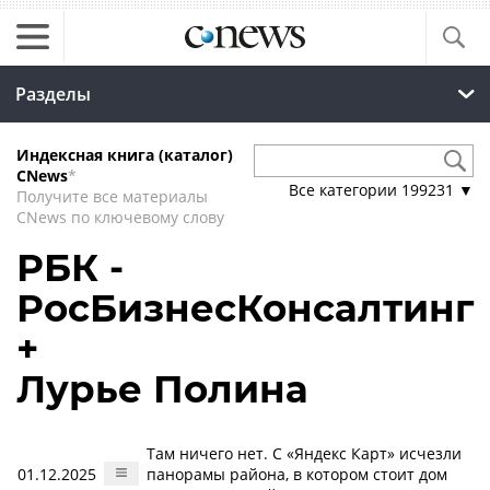
Разделы
Индексная книга (каталог)
CNews
*
Все категории
199231
▼
Получите все материалы
CNews по ключевому слову
РБК -
РосБизнесКонсалтинг
+
Лурье Полина
Там ничего нет. С «Яндекс Карт» исчезли
01.12.2025
панорамы района, в котором стоит дом