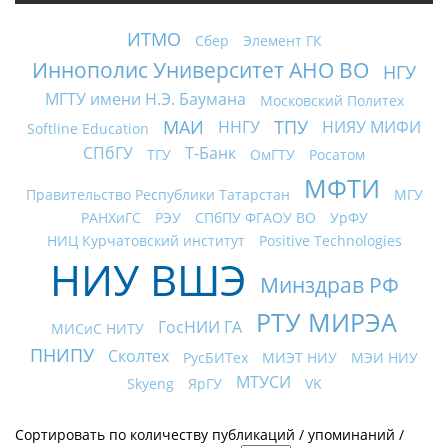
ИТМО
Сбер
Элемент ГК
Иннополис Университет АНО ВО
НГУ
МГТУ имени Н.Э. Баумана
Московский Политех
МАИ
ТПУ
ННГУ
НИЯУ МИФИ
Softline Education
СПбГУ
Т-Банк
ТГУ
ОмГТУ
Росатом
МФТИ
Правительство Республики Татарстан
МГУ
РАНХиГС
РЭУ
СПбПУ ФГАОУ ВО
УрФУ
НИЦ Курчатовский институт
Positive Technologies
НИУ ВШЭ
Минздрав РФ
РТУ МИРЭА
ГосНИИ ГА
МИСиС НИТУ
ПНИПУ
Сколтех
РусБИТех
МИЭТ НИУ
МЭИ НИУ
МТУСИ
Skyeng
ЯрГУ
VK
Сортировать по
количеству публикаций
/
упоминаний
/