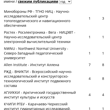
имени
/
свежим публикациям
Минобороны РФ - ТГНО НИЦ - Научно-
исследовательский центр
1
3
топогеодезического и навигационного
обеспечения
Ростех - Росэлектроника - Вега - НИЦЭВТ -
Научно-исследовательский центр
1
1
электронной вычислительной техники
NWNU - Northwest Normal University -
Северо-Западный педагогический
1
1
университет
Allen Institute - Институт Аллена
7
8
РЖД - ВНИКТИ - Всероссийский научно-
исследовательский и конструкторско-
4
8
технологический институт подвижного
состава
АГУИККИ - Арктический государственный
4
4
институт культуры и искусств
КЧИГИ РГБУ - Карачаево-Черкесский
институт гуманитарных исследований.
1
1