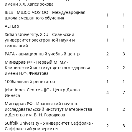
имени Х.Х. Хапсирокова
IBLS - МШСО ЧОУ ОО - Международная
1
1
школа смешанного обучения
AETLab
1
1
Xidian University, XDU - Сианьский
университет электронной науки и
1
1
технологий
РАТА - авиационный учебный центр
2
3
Минздрав РФ - Первый МГМУ -
Клинический институт детского здоровья
2
2
имени Н.Ф. Филатова
100балльный репетитор
1
1
John Innes Centre - JJC - Центр Джона
4
7
Иннеса
Минздрав РФ - Ивановский научно-
исследовательский институт Материнства
1
2
и Детства им. В. Н. Городкова
Suffolk University - Университет Саффолка -
2
3
Саффолкский университет