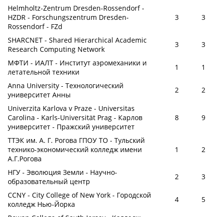
Helmholtz-Zentrum Dresden-Rossendorf -
HZDR - Forschungszentrum Dresden-
3
3
Rossendorf - FZd
SHARCNET - Shared Hierarchical Academic
3
3
Research Computing Network
МФТИ - ИАЛТ - Институт аэромеханики и
1
1
летательной техники
Anna University - Технологический
2
2
университет Анны
Univerzita Karlova v Praze - Universitas
Carolina - Karls-Universität Prag - Карлов
8
9
университет - Пражский университет
ТТЭК им. А. Г. Рогова ГПОУ ТО - Тульский
технико-экономический колледж имени
1
2
А.Г.Рогова
НГУ - Эволюция Земли - Научно-
2
3
образовательный центр
CCNY - City College of New York - Городской
4
5
колледж Нью-Йорка