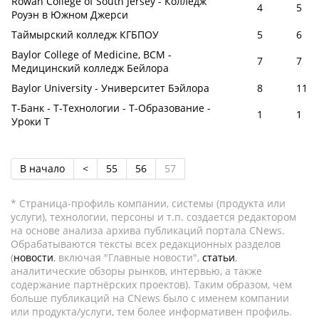
Rowan College of South Jersey - Колледж
4
5
Роуэн в Южном Джерси
Таймырский колледж КГБПОУ
5
6
Baylor College of Medicine, BCM -
7
7
Медицинский колледж Бейлора
Baylor University - Университет Бэйлора
8
11
Т-Банк - Т-Технологии - Т-Образование -
1
1
Уроки Т
В начало
<
55
56
57
* Страница-профиль компании, системы (продукта или
услуги), технологии, персоны и т.п. создается редактором
на основе анализа архива публикаций портала CNews.
Обрабатываются тексты всех редакционных разделов
(
новости
, включая "Главные новости",
статьи
,
аналитические обзоры рынков, интервью, а также
содержание партнёрских проектов). Таким образом, чем
больше публикаций на CNews было с именем компании
или продукта/услуги, тем более информативен профиль.