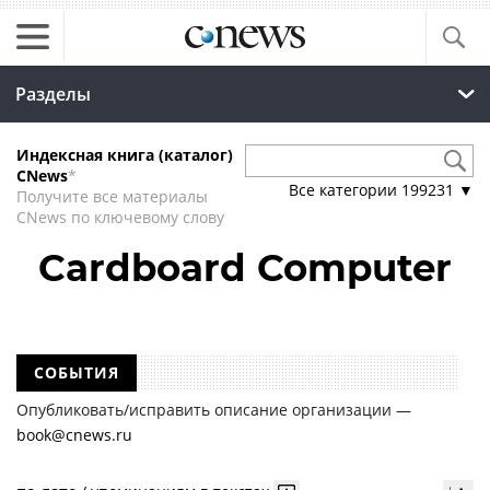
Разделы
Индексная книга (каталог)
CNews
*
Все категории
199231
▼
Получите все материалы
CNews по ключевому слову
Cardboard Computer
СОБЫТИЯ
Опубликовать/исправить описание организации —
book@cnews.ru