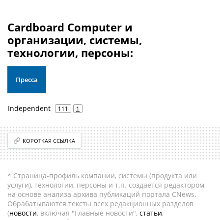
Cardboard Computer и
организации, системы,
технологии, персоны:
Пресса
Independent
111
1
КОРОТКАЯ ССЫЛКА
* Страница-профиль компании, системы (продукта или
услуги), технологии, персоны и т.п. создается редактором
на основе анализа архива публикаций портала CNews.
Обрабатываются тексты всех редакционных разделов
(
новости
, включая "Главные новости",
статьи
,