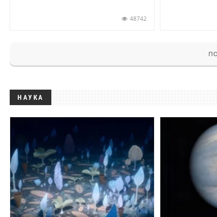
48742
ПО
НАУКА