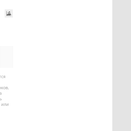
тся
ков,
а
ь
 или