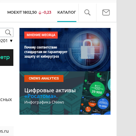
MOEXIT
1802,50
-0,23
КАТАЛОГ
МНЕНИЕ МЕСЯЦА
9201
▼
Почему соответствие
стандартам не гарантирует
защиту от киберугроз
CNEWS ANALYTICS
Цифровые активы
«Росатома».
ксных
Инфографика CNews
s.ru