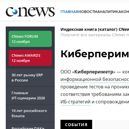
ГЛАВНАЯ
НОВОСТИ
АНАЛИТИКА
КО
Индексная книга (каталог) CNe
Получите все материалы CNews п
CNews FORUM
12 ноября
Киберперим
CNews AWARDS
12 ноября
ООО «
Киберпериметр
» — ко
30 лет рынку ERP
информационной безопаснос
в России
проведение тестов на проник
Главные
соответствия требованиям за
ИТ-сценарии
2026
ИБ-стратегий
и сопровождени
10 лет российского
бэкапа
СОБЫТИЯ
Российские ПАКи