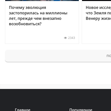
Почему эволюция
Новое иссле
застопорилась на миллионы
что Земля п
лет, прежде чем внезапно
Венеру жиз
возобновиться?
2343
ПО
Главное
Популярное