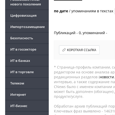
нового поколения
по дате
/
упоминаниям в текстах
Цифровизация
Импортозамещение
Публикаций - 0, упоминаний -
Безопасность
ИТ в госсекторе
КОРОТКАЯ ССЫЛКА
ИТ в банках
* Страница-профиль компании, сис
ИТ в торговле
редактором на основе анализа а
редакционных разделов (
новости
интервью, а также содержание па
Телеком
CNews было с именем компании и
может быть дополнен (обогащен)
Интернет
продукте/услуге.
ИТ-бизнес
Обработан архив публикаций порт
Ключевых фраз выявлено - 146318