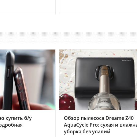
но купить б/у
Обзор пылесоса Dreame Z40
подробная
AquaCycle Pro: сухая и влажн
уборка без усилий