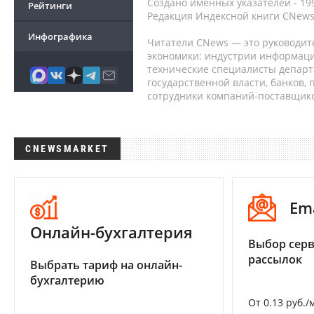
Создано именных указателей - 19
Рейтинги
Редакция Индексной книги CNews
Инфографика
Читатели CNews — это руководит
экономики: индустрии информаци
технические специалисты депар
государственной власти, банков,
сотрудники компаний-поставщико
CNEWSMARKET
Em
Онлайн-бухгалтерия
Выбор серв
рассылок
Выбрать тариф на онлайн-
бухгалтерию
От 0.13 руб./