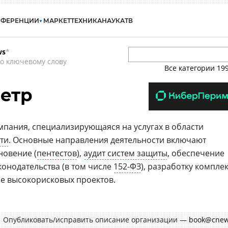
НФЕРЕНЦИИ
МАРКЕТ
ТЕХНИКА
НАУКА
ТВ
ws
*
о ключевому слову
Все категории
19
етр
мпания, специализирующаяся на услугах в области
ти
. Основные направления деятельности включают
новение (
пентестов
),
аудит систем защиты
, обеспечение
конодательства (в том числе
152-ФЗ
), разработку компле
е высокорисковых проектов.
Опубликовать/исправить описание организации —
book@cnew