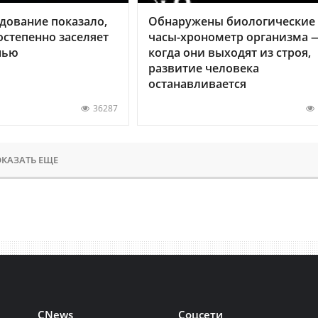
дование показало,
Обнаружены биологические
остепенно заселяет
часы-хронометр организма 
нью
когда они выходят из строя,
развитие человека
останавливается
36287
КАЗАТЬ ЕЩЕ
CNews
Соцсети