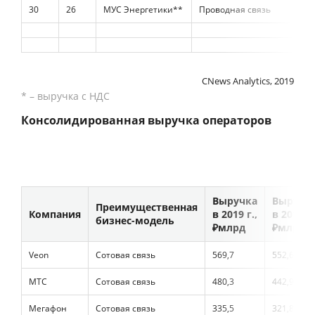
30
26
МУС Энергетики**
Проводная связь
CNews Analytics, 2019
* – выручка с НДС
Консолидированная выручка операторов
"большой тройки"
Выручка
Выручк
Преимущественная
Компания
в 2019 г.,
в 2018 г.
бизнес-модель
₽млрд
₽млрд
Veon
Сотовая связь
569,7
552,6
МТС
Сотовая связь
480,3
442,9
Мегафон
Сотовая связь
335,5
321,8