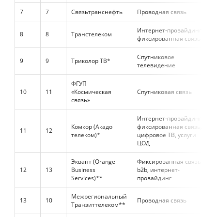
7
7
Связьтранснефть
Проводная связь
Интернет-провайдинг,
8
8
Транстелеком
фиксированная связь
Спутниковое
9
9
Триколор ТВ*
телевидение
ФГУП
10
11
«Космическая
Спутниковая связь
связь»
Интернет-провайдинг,
Комкор (Акадо
фиксированная связь,
11
12
телеком)*
цифровое ТВ, услуги
ЦОД
Эквант (Orange
Фиксированная связь
12
13
Business
b2b, интернет-
Services)**
провайдинг
Межрегиональный
13
10
Проводная связь
Транзиттелеком**