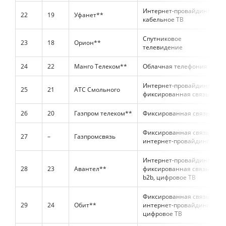
Интернет-провайдинг,
22
19
Уфанет**
кабельное ТВ
Спутниковое
23
18
Орион**
телевидение
24
22
Манго Телеком**
Облачная телефония
Интернет-провайдинг,
25
21
АТС Смольного
фиксированная связь
26
20
Газпром телеком**
Фиксированная связь
Фиксированная связь,
27
–
Газпромсвязь
интернет-провайдинг
Интернет-провайдинг,
28
23
Авантел**
фиксированная связь
b2b, цифровое ТВ
Фиксированная связь,
29
24
Обит**
интернет-провайдинг,
цифровое ТВ