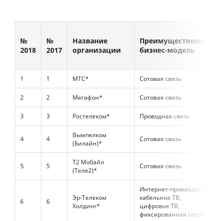
№
№
Название
Преимущественная
2018
2017
организации
бизнес-модель
1
1
МТС*
Сотовая связь
2
2
Мегафон*
Сотовая связь
3
3
Ростелеком*
Проводная связь
Вымпелком
4
4
Сотовая связь
(Билайн)*
Т2 Мобайл
5
5
Сотовая связь
(Теле2)*
Интернет-провайдинг,
Эр-Телеком
кабельное ТВ,
6
6
Холдинг*
цифровое ТВ,
фиксированная связь