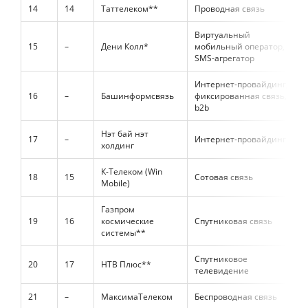
14
14
Таттелеком**
Проводная связь
Виртуальный
15
–
Дени Колл*
мобильный оператор,
SMS-агрегатор
Интернет-провайдинг,
16
–
Башинформсвязь
фиксированная связь,
b2b
Нэт бай нэт
17
–
Интернет-провайдинг
холдинг
К-Телеком (Win
18
15
Сотовая связь
Mobile)
Газпром
19
16
космические
Спутниковая связь
системы**
Спутниковое
20
17
НТВ Плюс**
телевидение
21
–
МаксимаТелеком
Беспроводная связь