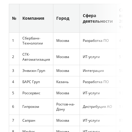
Совок
Сфера
выруч
№
Компания
Город
деятельности
2012,
тыс.р
Сбербанк-
1
Москва
Разработка ПО
4 918 8
Технологии
СГК-
2
Москва
ИТ-услуги
5 534 9
Автоматизация
3
Энвижн Груп
Москва
Интеграция
59 000 
4
БАРС Груп
Казань
Разработка ПО
1 100 0
5
Россервис
Москва
ИТ-услуги
1 901 7
Ростов-на-
6
Гипроком
Дистрибуция АО
1 043 8
Дону
7
Сапран
Москва
ИТ-услуги
978 22
8
Maykor
Москва
ИТ-услуги
8 014 1