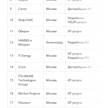
9
Сател
Москва
Дистрибуция АО
5 506 4
Разработка
10
ИнфоТеКС
Москва
1 607 1
ПО,ИТ-услуги
11
Оберон
Москва
ИТ-услуги
1 181 0
НИИМЭ и
12
Зеленоград
Разработка АО
9 086 0
Микрон
ИТ-услуги,
13
IT Energy
Москва
759 76
Разработка ПО
14
iCore
Москва
Дистрибуция АО
696 44
ITG (INLINE
15
Technologies
Москва
ИТ-услуги
28 381 
Group)
16
Merlion Projects
Москва
ИТ-услуги
3 832 3
17
Неолант
Москва
ИТ-услуги
669 20