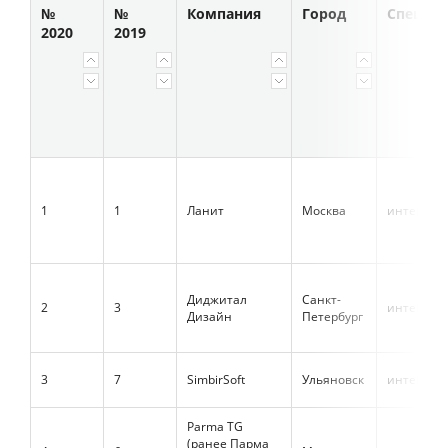
№
№
Компания
Город
Специа
2020
2019
1
1
Ланит
Москва
интеграт
Диджитал
Санкт-
2
3
интеграт
Дизайн
Петербург
3
7
SimbirSoft
Ульяновск
интеграт
Parma TG
(ранее Парма