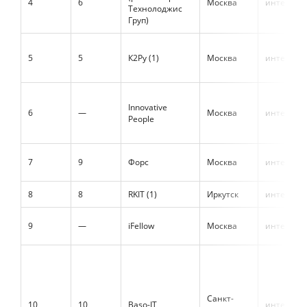
4
6
Москва
интеграт
Технолоджис
Груп)
5
5
К2Ру (1)
Москва
интеграт
Innovative
6
—
Москва
интеграт
People
7
9
Форс
Москва
интеграт
8
8
RKIT (1)
Иркутск
интеграт
9
—
iFellow
Москва
интеграт
Санкт-
10
10
Baso-IT
интеграт