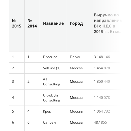
Выручка по
№
№
направлению
Название
Город
2015
2014
BI с НДС в
2015 г., ₽тыс.
1
1
Прогноз
Пермь
3 148 146
2
3
Softline (1)
Москва
1 454 878
AT
3
2
Москва
1 350 440
Consulting
GlowByte
4
-
Москва
1 140 578
Consulting
5
4
Крок
Москва
1 064 732
6
6
Сапран
Москва
487 855