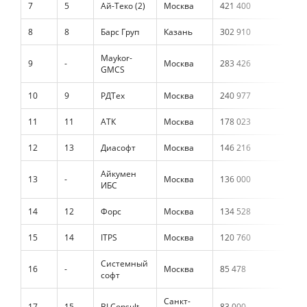
7
5
Ай-Теко (2)
Москва
421 400
8
8
Барс Груп
Казань
302 910
Maykor-
9
-
Москва
283 426
GMCS
10
9
РДТех
Москва
240 977
11
11
АТК
Москва
178 023
12
13
Диасофт
Москва
146 216
Айкумен
13
-
Москва
136 000
ИБС
14
12
Форс
Москва
134 528
15
14
ITPS
Москва
120 760
Системный
16
-
Москва
85 478
софт
Санкт-
17
15
BI Consult
83 000