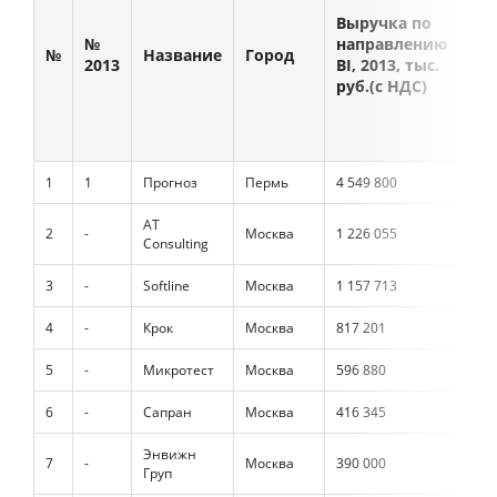
Выручка по
Вы
№
направлению
на
№
Название
Город
2013
BI, 2013, тыс.
BI,
руб.(с НДС)
руб
1
1
Прогноз
Пермь
4 549 800
3 8
AT
2
-
Москва
1 226 055
923
Consulting
3
-
Softline
Москва
1 157 713
н/д
4
-
Крок
Москва
817 201
659
5
-
Микротест
Москва
596 880
787
6
-
Сапран
Москва
416 345
н/д
Энвижн
7
-
Москва
390 000
325
Груп