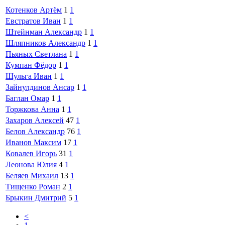
Котенков Артём
1
1
Евстратов Иван
1
1
Штейнман Александр
1
1
Шляпников Александр
1
1
Пьяных Светлана
1
1
Кумпан Фёдор
1
1
Шульга Иван
1
1
Зайнулдинов Ансар
1
1
Баглан Омар
1
1
Торжкова Анна
1
1
Захаров Алексей
47
1
Белов Александр
76
1
Иванов Максим
17
1
Ковалев Игорь
31
1
Леонова Юлия
4
1
Беляев Михаил
13
1
Тищенко Роман
2
1
Брыкин Дмитрий
5
1
<