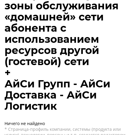
зоны обслуживания
«домашней» сети
абонента с
использованием
ресурсов другой
(гостевой) сети
+
АйСи Групп - АйСи
Доставка - АйСи
Логистик
Ничего не найдено
* Страница-профиль компании, системы (продукта или
услуги), технологии, персоны и т.п. создается редактором