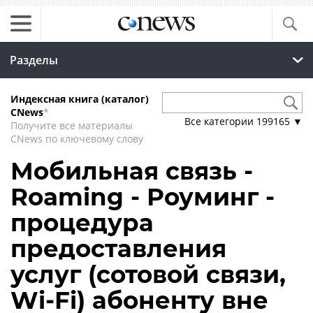
Разделы
Индексная книга (каталог)
CNews
*
Все категории
199165
▼
Получите все материалы
CNews по ключевому слову
Мобильная связь -
Roaming - Роуминг -
процедура
предоставления
услуг (сотовой связи,
Wi-Fi) абоненту вне