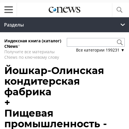
Разделы
Индексная книга (каталог)
CNews
*
Все категории
199231
▼
Получите все материалы
CNews по ключевому слову
Йошкар-Олинская
кондитерская
фабрика
+
Пищевая
промышленность -