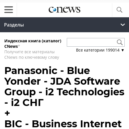
Разделы
Индексная книга (каталог)
CNews
*
Все категории
199014
▼
Получите все материалы
CNews по ключевому слову
Panasonic - Blue
Yonder - JDA Software
Group - i2 Technologies
- i2 СНГ
+
BIC - Business Internet