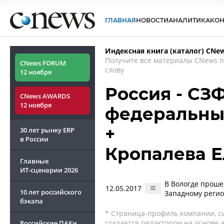
ГЛАВНАЯ
НОВОСТИ
АНАЛИТИКА
КО
Индексная книга (каталог) CNe
Получите все материалы CNews 
CNews FORUM
слову
12 ноября
Россия - СЗ
CNews AWARDS
12 ноября
федеральны
+
30 лет рынку ERP
в России
Кропалева Е
Главные
ИТ-сценарии
2026
В Вологде проше
12.05.2017
10 лет российского
Западному реги
бэкапа
* Страница-профиль компании, сис
создается редактором на основе
Российские ПАКи