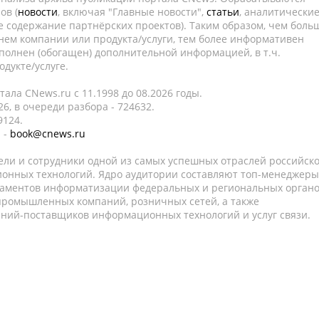
ов (
новости
, включая "Главные новости",
статьи
, аналитически
е содержание партнёрских проектов). Таким образом, чем боль
нем компании или продукта/услуги, тем более информативен
полнен (обогащен) дополнительной информацией, в т.ч.
дукте/услуге.
ала CNews.ru c 11.1998 до 08.2026 годы.
6, в очереди разбора - 724632.
9124.
 -
book@cnews.ru
ели и сотрудники одной из самых успешных отраслей российск
онных технологий. Ядро аудитории составляют топ-менеджеры
таментов информатизации федеральных и региональных орган
 промышленных компаний, розничных сетей, а также
аний-поставщиков информационных технологий и услуг связи.