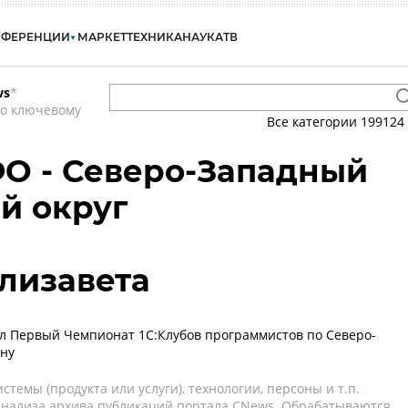
НФЕРЕНЦИИ
МАРКЕТ
ТЕХНИКА
НАУКА
ТВ
ws
*
по ключевому
Все категории
199124
ФО - Северо-Западный
й округ
лизавета
л Первый Чемпионат 1С:Клубов программистов по Северо-
ону
темы (продукта или услуги), технологии, персоны и т.п.
 анализа архива публикаций портала CNews. Обрабатываются