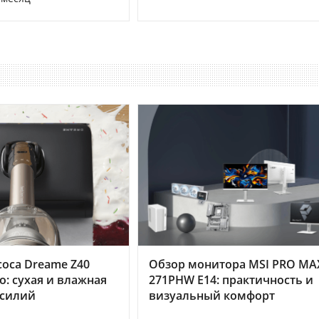
оса Dreame Z40
Обзор монитора MSI PRO MA
o: сухая и влажная
271PHW E14: практичность и
усилий
визуальный комфорт