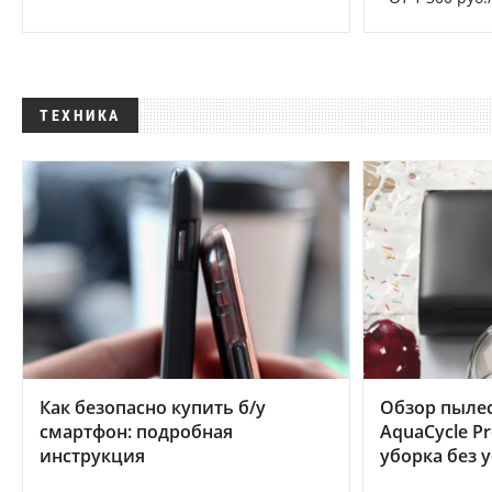
ТЕХНИКА
Как безопасно купить б/у
Обзор пылес
смартфон: подробная
AquaCycle Pr
инструкция
уборка без 