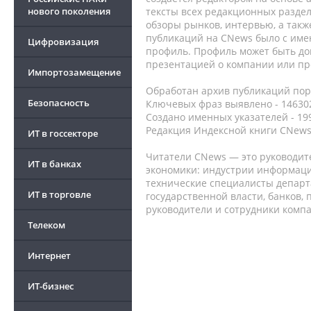
нового поколения
тексты всех редакционных раздел
обзоры рынков, интервью, а такж
публикаций на CNews было с име
Цифровизация
профиль. Профиль может быть до
презентацией о компании или про
Импортозамещение
Обработан архив публикаций порт
Безопасность
Ключевых фраз выявлено - 146302
Создано именных указателей - 19
Редакция Индексной книги CNews
ИТ в госсекторе
Читатели CNews — это руководит
ИТ в банках
экономики: индустрии информаци
технические специалисты депар
ИТ в торговле
государственной власти, банков,
руководители и сотрудники комп
Телеком
Интернет
ИТ-бизнес