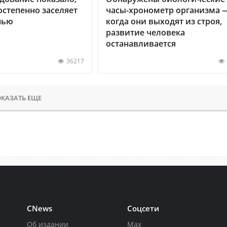
остепенно заселяет
часы-хронометр организма 
нью
когда они выходят из строя,
развитие человека
останавливается
36217
КАЗАТЬ ЕЩЕ
CNews
Соцсети
Об издании
Max