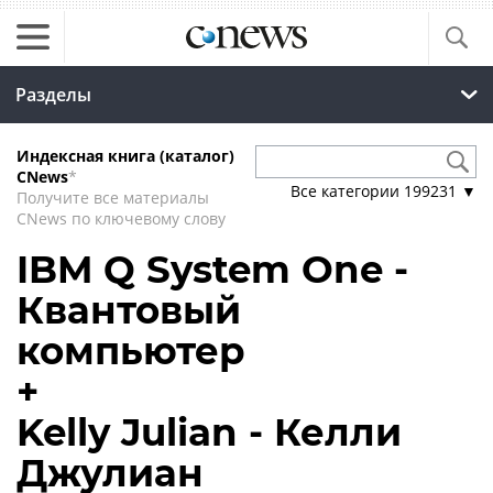
Разделы
Индексная книга (каталог)
CNews
*
Все категории
199231
▼
Получите все материалы
CNews по ключевому слову
IBM Q System One -
Квантовый
компьютер
+
Kelly Julian - Келли
Джулиан