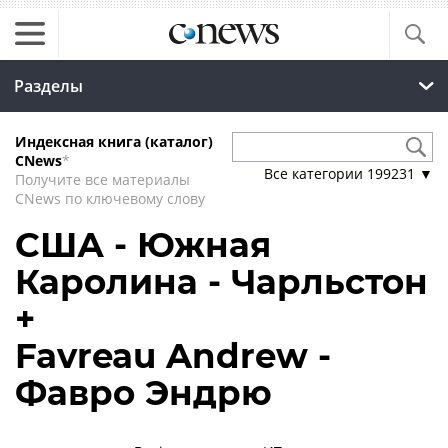
Разделы
Индексная книга (каталог)
CNews
*
Все категории
199231
▼
Получите все материалы
CNews по ключевому слову
США - Южная
Каролина - Чарльстон
+
Favreau Andrew -
Фавро Эндрю