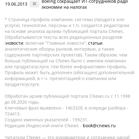
Boeing сокращает ИТ-сотрудников ради
19.06.2013
экономии на налогах
* Страница-профиль компании, системы (продукта или
услуги), технологии, персоны и т.п. создается редактором
на основе анализа архива публикаций портала CNews.
Обрабатываются тексты всех редакционных разделов
(
новости
, включая "Главные новости",
статьи
,
аналитические обзоры рынков, интервью, а также
содержание партнёрских проектов). Таким образом, чем
больше публикаций на CNews было с именем компании
или продукта/услуги, тем более информативен профиль.
Профиль может быть дополнен (обогащен) дополнительной
информацией, в т.ч. презентацией о компании или
продукте/услуге.
Обработан архив публикаций портала CNews.ru c 11.1998
до 08.2026 годы.
Ключевых фраз выявлено - 1463328, в очереди разбора -
724413.
Создано именных указателей - 199231.
Редакция Индексной книги CNews -
book@cnews.ru
Читатели CNews — это руководители и сотрудники одной