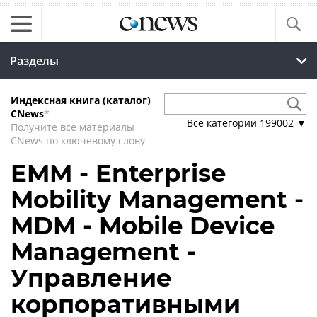
Разделы
Индексная книга (каталог)
CNews
*
Все категории
199002
▼
Получите все материалы
CNews по ключевому слову
EMM - Enterprise
Mobility Management -
MDM - Mobile Device
Management -
Управление
корпоративными