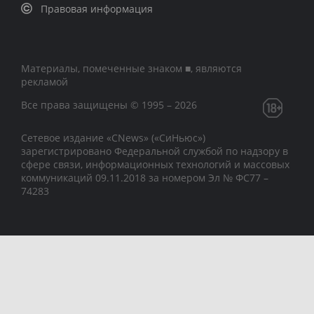
Правовая информация
Материалы, помеченные знаком ■, являются
рекламой
Все права защищены © 1995 – 2026
Сетевое издание «CNews» («СиНьюс»)
зарегистрировано Федеральной службой по надзору в
сфере связи, информационных технологий и массовых
коммуникаций 09.11.2018 за номером Эл № ФС77 –
74283